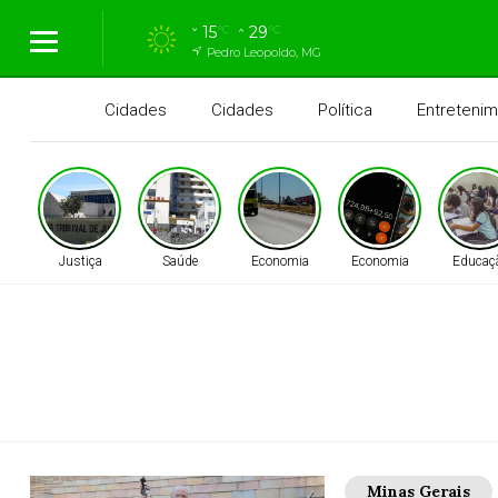
15
29
°C
°C
Pedro Leopoldo, MG
Cidades
Cidades
Política
Entreteni
Justiça
Saúde
Economia
Economia
Educaç
Minas Gerais