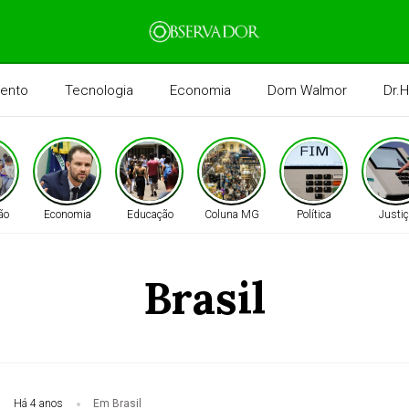
mento
Tecnologia
Economia
Dom Walmor
Dr.
ão
Economia
Educação
Coluna MG
Política
Justiç
Brasil
Há 4 anos
Em Brasil