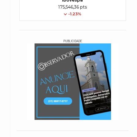
Ibovespa
175,546,36 pts
-1.23%
PUBLICIDADE