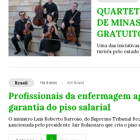
QUARTET
DE MINAS
GRATUIT
Uma das iniciativas
turnês pelo estado
Brasil
Há 4 anos
Em Brasil
Profissionais da enfermagem a
garantia do piso salarial
O ministro Luís Roberto Barroso, do Supremo Tribunal Fed
sancionada pelo presidente Jair Bolsonaro que cria o piso s