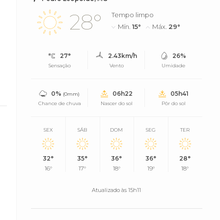
28°
Tempo limpo
Mín.
15°
Máx.
29°
27°
2.43km/h
26%
Sensação
Vento
Umidade
0%
06h22
05h41
(0mm)
Chance de chuva
Nascer do sol
Pôr do sol
SEX
SÁB
DOM
SEG
TER
32°
35°
36°
36°
28°
16°
17°
18°
19°
18°
Atualizado às 15h11