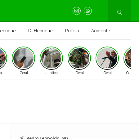
Henrique
Dr.Henrique
Polícia
Acidente
a
Geral
Justiça
Geral
Geral
Coluna
Pedro Leopoldo, MG