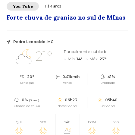
You Tube
Há 4 anos
Forte chuva de granizo no sul de MInas
Pedro Leopoldo, MG
21°
Parcialmente nublado
Mín.
14°
Máx.
27°
20°
0.41km/h
41%
Sensação
Vento
Umidade
0%
06h23
05h40
(0mm)
Chance de chuva
Nascer do sol
Pôr do sol
QUI
SEX
SÁB
DOM
SEG