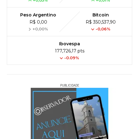
+0,05%
+0,01%
Peso Argentino
Bitcoin
R$ 0,00
R$ 350,537,90
+0,00%
-0,06%
Ibovespa
177,726,17 pts
-0.09%
PUBLICIDADE