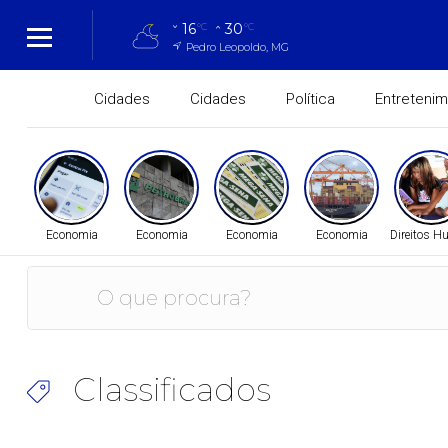
16
30
°C
°C
Pedro Leopoldo, MG
Cidades
Cidades
Política
Entreteni
Economia
Economia
Economia
Economia
Direitos 
Classificados