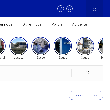
Henrique
Dr.Henrique
Polícia
Acidente
onal
Justiça
Saúde
Saúde
Saúde
Econo
Publicar anúncio