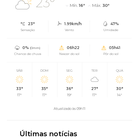
23°
Mín.
16°
Máx.
30°
23°
1.99km/h
47%
Sensação
Vento
Umidade
0%
06h22
05h41
(0mm)
Chance de chuva
Nascer do sol
Pôr do sol
SÁB
DOM
SEG
TER
QUA
33°
35°
36°
27°
30°
17°
17°
19°
17°
14°
Atualizado às 09h11
Últimas notícias