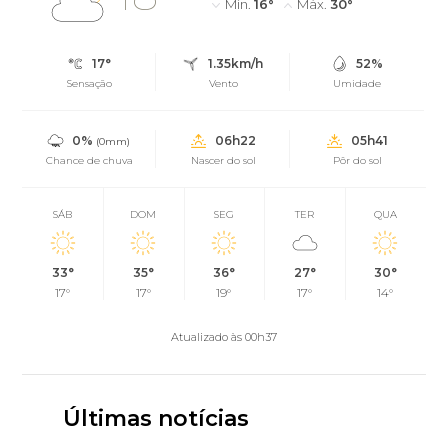
Mín.
16°
Máx.
30°
17°
1.35km/h
52%
Sensação
Vento
Umidade
0%
06h22
05h41
(0mm)
Chance de chuva
Nascer do sol
Pôr do sol
SÁB
DOM
SEG
TER
QUA
33°
35°
36°
27°
30°
17°
17°
19°
17°
14°
Atualizado às 00h37
Últimas notícias