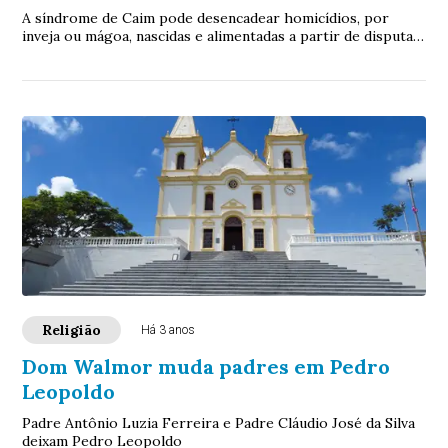
A síndrome de Caim pode desencadear homicídios, por
inveja ou mágoa, nascidas e alimentadas a partir de disputas.
Esse mal precisa ser superado com tratamento e
investimento espiritual, no horizonte sempre luminoso da
Palavra de Deus.
Religião
Há 3 anos
Dom Walmor muda padres em Pedro
Leopoldo
Padre Antônio Luzia Ferreira e Padre Cláudio José da Silva
deixam Pedro Leopoldo