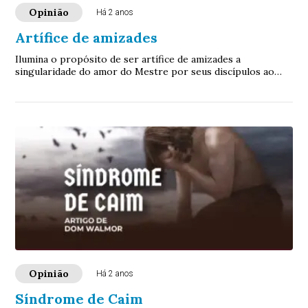
Opinião
Há 2 anos
Artífice de amizades
Ilumina o propósito de ser artífice de amizades a
singularidade do amor do Mestre por seus discípulos ao
dizer-lhes, no momento precedente à sua paixão e morte: já
não vos chamo servos, mas amigos
Opinião
Há 2 anos
Síndrome de Caim