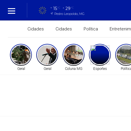
15
29
°C
°C
Pedro Leopoldo, MG
Cidades
Cidades
Política
Entreteni
Geral
Geral
Coluna MG
Esportes
Polític