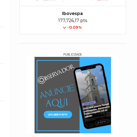
Ibovespa
177,726,17 pts
-0.09%
PUBLICIDADE