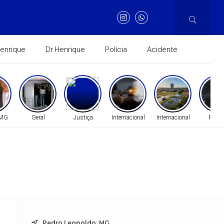
Henrique
Dr.Henrique
Polícia
Acidente
 MG
Geral
Justiça
Internacional
Internacional
Políti
Pedro Leopoldo, MG