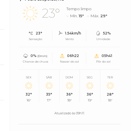
23°
Tempo limpo
Mín.
15°
Máx.
29°
23°
1.54km/h
52%
Sensação
Vento
Umidade
0%
06h22
05h41
(0mm)
Chance de chuva
Nascer do sol
Pôr do sol
SEX
SÁB
DOM
SEG
TER
32°
35°
36°
36°
28°
16°
17°
18°
19°
18°
Atualizado às 09h11