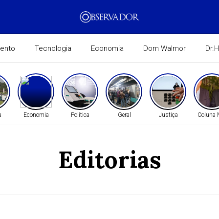
mento
Tecnologia
Economia
Dom Walmor
Dr.
a
Economia
Política
Geral
Justiça
Coluna
Editorias