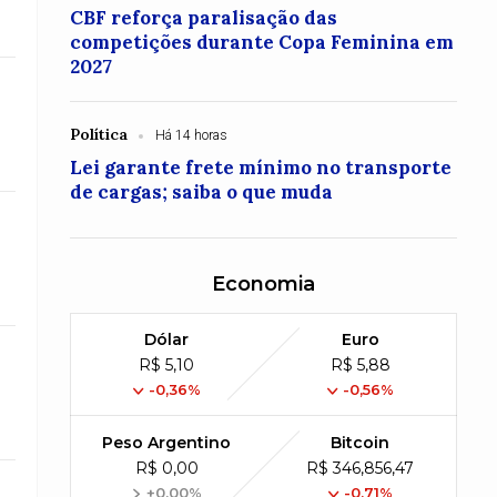
CBF reforça paralisação das
competições durante Copa Feminina em
2027
Política
Há 14 horas
Lei garante frete mínimo no transporte
de cargas; saiba o que muda
Economia
Dólar
Euro
R$ 5,10
R$ 5,88
-0,36%
-0,56%
Peso Argentino
Bitcoin
R$ 0,00
R$ 346,856,47
+0,00%
-0,71%