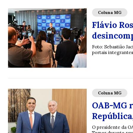
Coluna MG
Flávio Ro
desincomp
Foto: Sebastião Ja
portais integrante
Coluna MG
OAB-MG re
República
O presidente da OA
Temer durante reuni