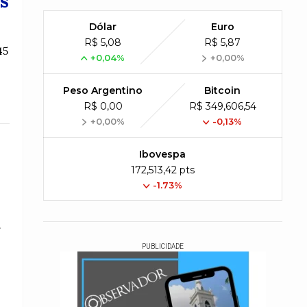
s
Dólar
Euro
R$ 5,08
R$ 5,87
45
+0,04%
+0,00%
Peso Argentino
Bitcoin
R$ 0,00
R$ 349,606,54
+0,00%
-0,13%
Ibovespa
172,513,42 pts
-1.73%
.
PUBLICIDADE