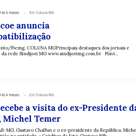
Há 4 meses
Em Coluna MG
scoe anuncia
atibilização
cinto/Fiemg. COLUNA MGPrincipais destaques dos jornais e
s da rede Sindijori MG www.sindijorimg.com.br Flávi...
Há 4 meses
Em Coluna MG
cebe a visita do ex-Presidente d
, Michel Temer
B-MG, Gustavo Chalfun e o ex-presidente da República, Miche
ão na entidade. - Créditos da foto: Gustavo Filh...