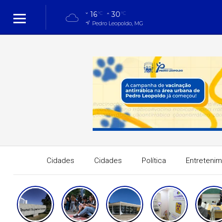
16
30
°C
°C
Pedro Leopoldo, MG
Cidades
Cidades
Política
Entreteni