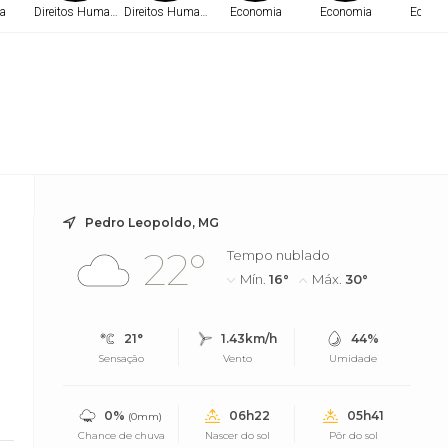
a
Direitos Humanos
Direitos Humanos
Economia
Economia
Econo
Pedro Leopoldo, MG
22°
Tempo nublado
Mín.
16°
Máx.
30°
21°
1.43km/h
44%
Sensação
Vento
Umidade
0%
06h22
05h41
(0mm)
Chance de chuva
Nascer do sol
Pôr do sol