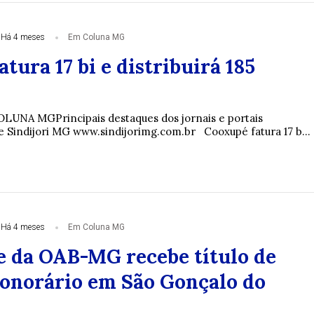
Há 4 meses
Em Coluna MG
tura 17 bi e distribuirá 185
OLUNA MGPrincipais destaques dos jornais e portais
e Sindijori MG www.sindijorimg.com.br Cooxupé fatura 17 b...
Há 4 meses
Em Coluna MG
e da OAB-MG recebe título de
onorário em São Gonçalo do