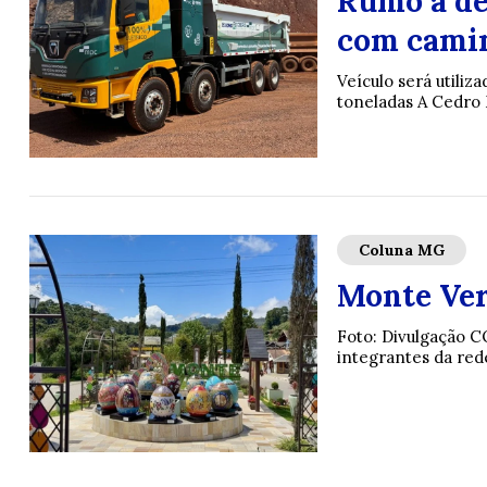
Rumo à de
com camin
Veículo será utili
toneladas A Cedro M
Coluna MG
Monte Ver
Foto: Divulgação C
integrantes da red