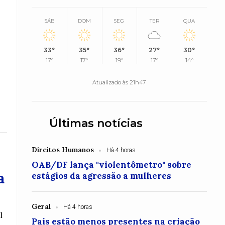
SÁB
DOM
SEG
TER
QUA
33°
35°
36°
27°
30°
17°
17°
19°
17°
14°
Atualizado às 21h47
Últimas notícias
Direitos Humanos
Há 4 horas
OAB/DF lança "violentômetro" sobre
a
estágios da agressão a mulheres
Geral
Há 4 horas
l
Pais estão menos presentes na criação