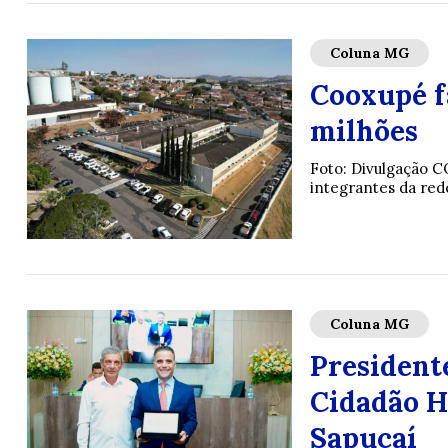
Coluna MG
Cooxupé fa
milhões
Foto: Divulgação C
integrantes da red
Coluna MG
President
Cidadão H
Sapucaí