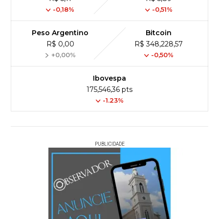
-0,18%
-0,51%
Peso Argentino
Bitcoin
R$ 0,00
R$ 348,228,57
+0,00%
-0,50%
Ibovespa
175,546,36 pts
-1.23%
PUBLICIDADE