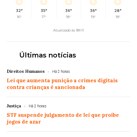
32°
35°
36°
36°
28°
16°
17°
18°
19°
18°
Atualizado às 18h11
Últimas notícias
Direitos Humanos
Há 2 horas
Lei que aumenta punição a crimes digitais
contra crianças é sancionada
Justiça
Há 2 horas
STF suspende julgamento de lei que proíbe
jogos de azar