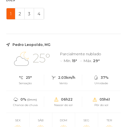
1
2
3
4
Pedro Leopoldo, MG
25°
Parcialmente nublado
Mín.
15°
Máx.
29°
25°
2.03km/h
37%
Sensação
Vento
Umidade
0%
06h22
05h41
(0mm)
Chance de chuva
Nascer do sol
Pôr do sol
SEX
SÁB
DOM
SEG
TER