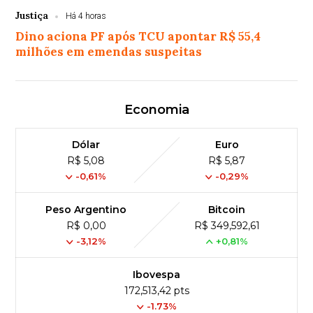
Justiça
Há 4 horas
Dino aciona PF após TCU apontar R$ 55,4
milhões em emendas suspeitas
Economia
Dólar
Euro
R$ 5,08
R$ 5,87
-0,61%
-0,29%
Peso Argentino
Bitcoin
R$ 0,00
R$ 349,592,61
-3,12%
+0,81%
Ibovespa
172,513,42 pts
-1.73%