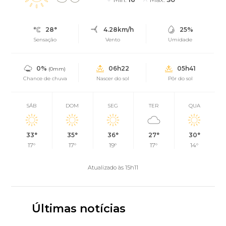
28°
4.28km/h
25%
Sensação
Vento
Umidade
0%
06h22
05h41
(0mm)
Chance de chuva
Nascer do sol
Pôr do sol
SÁB
DOM
SEG
TER
QUA
33°
35°
36°
27°
30°
17°
17°
19°
17°
14°
Atualizado às 15h11
Últimas notícias