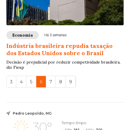
Economia
Há 3 semanas
Indústria brasileira repudia taxação
dos Estados Unidos sobre o Brasil
Decisão é prejudicial por reduzir competividade brasileira,
diz Fiesp
3
4
5
6
7
8
9
Pedro Leopoldo, MG
30°
Tempo limpo
Mín.
16°
Máx.
30°