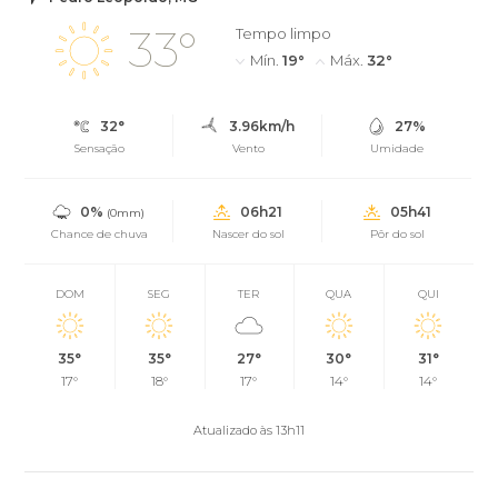
33°
Tempo limpo
Mín.
19°
Máx.
32°
32°
3.96km/h
27%
Sensação
Vento
Umidade
0%
06h21
05h41
(0mm)
Chance de chuva
Nascer do sol
Pôr do sol
DOM
SEG
TER
QUA
QUI
35°
35°
27°
30°
31°
17°
18°
17°
14°
14°
Atualizado às 13h11