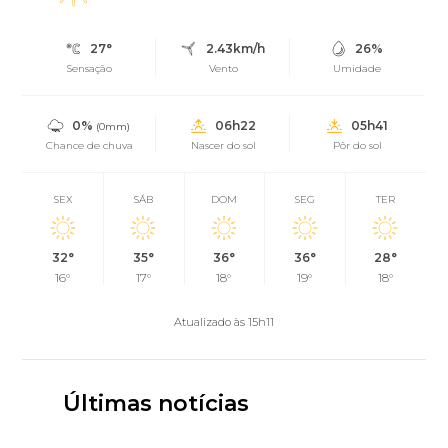
27°
2.43km/h
26%
Sensação
Vento
Umidade
0%
06h22
05h41
(0mm)
Chance de chuva
Nascer do sol
Pôr do sol
SEX
SÁB
DOM
SEG
TER
32°
35°
36°
36°
28°
16°
17°
18°
19°
18°
Atualizado às 15h11
Últimas notícias