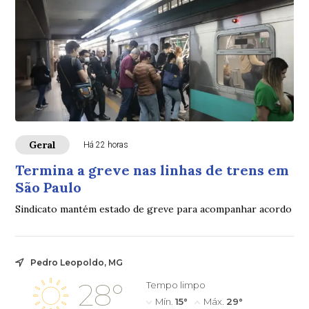
Geral
Há 22 horas
Termina a greve nas linhas de trens em
São Paulo
Sindicato mantém estado de greve para acompanhar acordo
Pedro Leopoldo, MG
28°
Tempo limpo
Mín.
15°
Máx.
29°