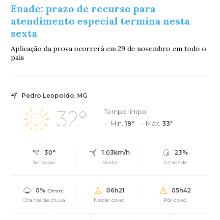
Enade: prazo de recurso para
atendimento especial termina nesta
sexta
Aplicação da prova ocorrerá em 29 de novembro em todo o
país
Pedro Leopoldo, MG
32°
Tempo limpo
Mín.
19°
Máx.
33°
30°
1.03km/h
23%
Sensação
Vento
Umidade
0%
06h21
05h42
(0mm)
Chance de chuva
Nascer do sol
Pôr do sol