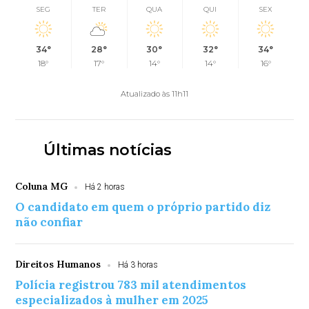
SEG
TER
QUA
QUI
SEX
34°
28°
30°
32°
34°
18°
17°
14°
14°
16°
Atualizado às 11h11
Últimas notícias
Coluna MG
Há 2 horas
O candidato em quem o próprio partido diz
não confiar
Direitos Humanos
Há 3 horas
Polícia registrou 783 mil atendimentos
especializados à mulher em 2025