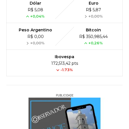
Dólar
Euro
R$ 5,08
R$ 5,87
+0,04%
+0,00%
Peso Argentino
Bitcoin
R$ 0,00
R$ 350,985,44
+0,00%
+0,26%
Ibovespa
172,513,42 pts
-1.73%
PUBLICIDADE