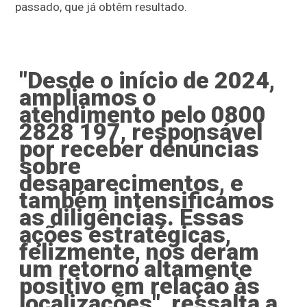
passado, que já obtêm resultado.
"Desde o início de 2024,
ampliamos o
atendimento pelo 0800
2828 197, responsável
por receber denúncias
sobre
desaparecimentos, e
também intensificamos
as diligências. Essas
ações estratégicas,
felizmente, nos deram
um retorno altamente
positivo em relação às
localizações", ressalta a