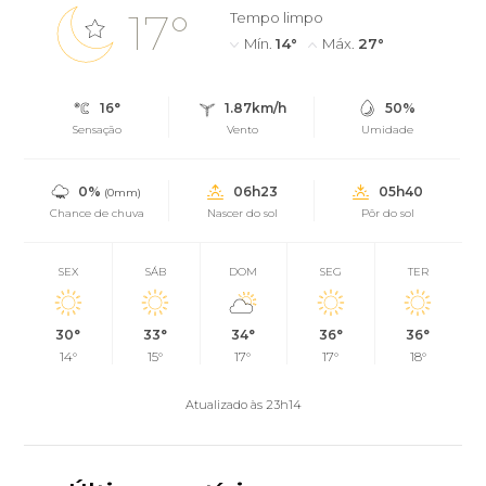
17°
Tempo limpo
Mín.
14°
Máx.
27°
16°
1.87km/h
50%
Sensação
Vento
Umidade
0%
06h23
05h40
(0mm)
Chance de chuva
Nascer do sol
Pôr do sol
SEX
SÁB
DOM
SEG
TER
30°
33°
34°
36°
36°
14°
15°
17°
17°
18°
Atualizado às 23h14