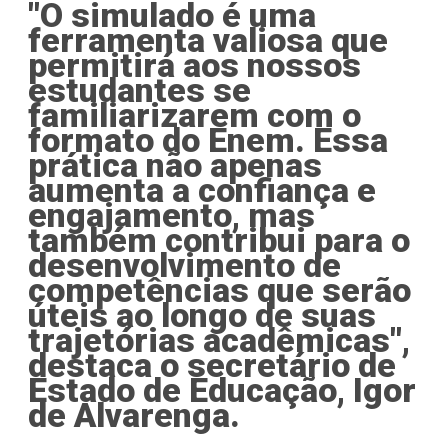
"O simulado é uma
ferramenta valiosa que
permitirá aos nossos
estudantes se
familiarizarem com o
formato do Enem. Essa
prática não apenas
aumenta a confiança e
engajamento, mas
também contribui para o
desenvolvimento de
competências que serão
úteis ao longo de suas
trajetórias acadêmicas",
destaca o secretário de
Estado de Educação, Igor
de Alvarenga.