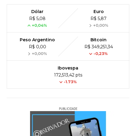
Dólar
Euro
R$ 5,08
R$ 5,87
+0,04%
+0,00%
Peso Argentino
Bitcoin
R$ 0,00
R$ 349,251,34
+0,00%
-0,23%
Ibovespa
172,513,42 pts
-1.73%
PUBLICIDADE