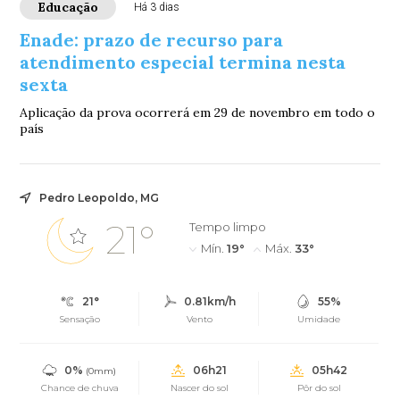
Educação
Há 3 dias
Enade: prazo de recurso para
atendimento especial termina nesta
sexta
Aplicação da prova ocorrerá em 29 de novembro em todo o
país
Pedro Leopoldo, MG
21°
Tempo limpo
Mín.
19°
Máx.
33°
21°
0.81km/h
55%
Sensação
Vento
Umidade
0%
06h21
05h42
(0mm)
Chance de chuva
Nascer do sol
Pôr do sol