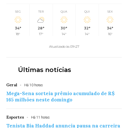
SEG
TER
QUA
QUI
SEX
34°
28°
30°
32°
34°
18°
17°
14°
14°
16°
Atualizado às 01h27
Últimas notícias
Geral
Há 10 horas
Mega-Sena sorteia prêmio acumulado de R$
165 milhões neste domingo
Esportes
Há 11 horas
Tenista Bia Haddad anuncia pausa na carreira