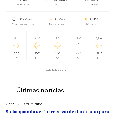
Sensação
Vento
Umidade
0%
06h22
05h41
(0mm)
Chance de chuva
Nascer do sol
Pôr do sol
SÁB
DOM
SEG
TER
QUA
33°
35°
36°
27°
30°
17°
17°
19°
17°
14°
Atualizado às 12h11
Últimas notícias
Geral
Há 20 minutos
Saiba quando será o recesso de fim de ano para