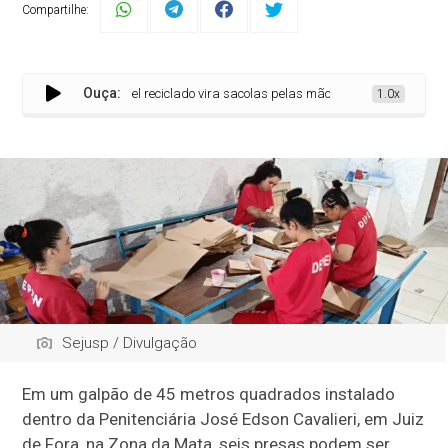
Compartilhe:
Ouça:
Papel reciclado vira sacolas pelas mãos de um grupo de mulhere
1.0x
Sejusp / Divulgação
Em um galpão de 45 metros quadrados instalado
dentro da Penitenciária José Edson Cavalieri, em Juiz
de Fora, na Zona da Mata, seis presas podem ser