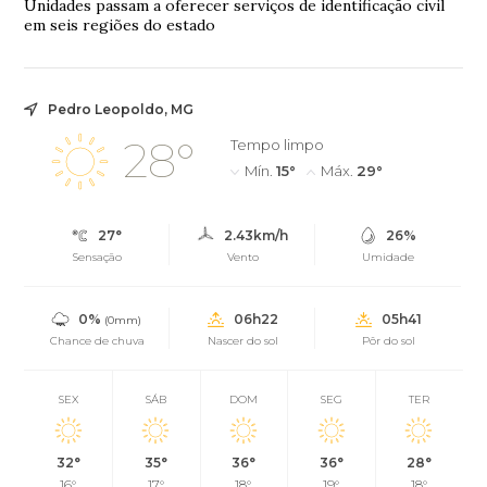
Unidades passam a oferecer serviços de identificação civil
em seis regiões do estado
Pedro Leopoldo, MG
28°
Tempo limpo
Mín.
15°
Máx.
29°
27°
2.43km/h
26%
Sensação
Vento
Umidade
0%
06h22
05h41
(0mm)
Chance de chuva
Nascer do sol
Pôr do sol
SEX
SÁB
DOM
SEG
TER
32°
35°
36°
36°
28°
16°
17°
18°
19°
18°