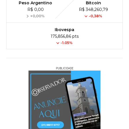
Peso Argentino
Bitcoin
R$ 0,00
R$ 348,260,79
+0,00%
-0,38%
Ibovespa
175,856,86 pts
-1.05%
PUBLICIDADE