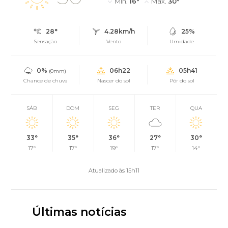
Mín.
16°
Máx.
30°
28°
4.28km/h
25%
Sensação
Vento
Umidade
0%
06h22
05h41
(0mm)
Chance de chuva
Nascer do sol
Pôr do sol
SÁB
DOM
SEG
TER
QUA
33°
35°
36°
27°
30°
17°
17°
19°
17°
14°
Atualizado às 15h11
Últimas notícias