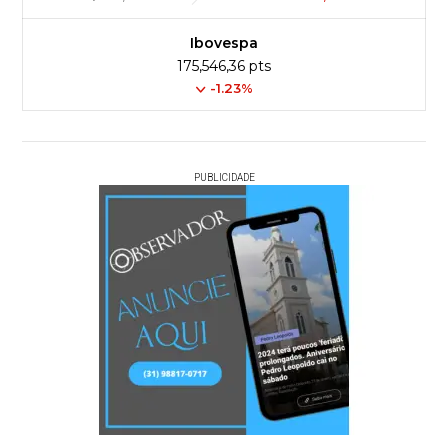
Ibovespa
175,546,36 pts
-1.23%
PUBLICIDADE