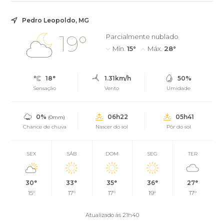
Pedro Leopoldo, MG
19°
Parcialmente nublado
Mín.
15°
Máx.
28°
18°
1.31km/h
50%
Sensação
Vento
Umidade
0%
06h22
05h41
(0mm)
Chance de chuva
Nascer do sol
Pôr do sol
SEX
SÁB
DOM
SEG
TER
30°
33°
35°
36°
27°
15°
17°
17°
19°
17°
Atualizado às 21h40