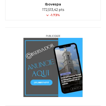
Ibovespa
172,513,42 pts
-1.73%
PUBLICIDADE