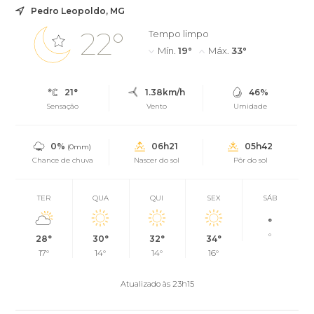
Pedro Leopoldo, MG
22°
Tempo limpo
Mín.
19°
Máx.
33°
21°
1.38km/h
46%
Sensação
Vento
Umidade
0%
06h21
05h42
(0mm)
Chance de chuva
Nascer do sol
Pôr do sol
TER
QUA
QUI
SEX
SÁB
°
°
28°
30°
32°
34°
17°
14°
14°
16°
Atualizado às 23h15