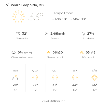
Pedro Leopoldo, MG
33°
Tempo limpo
Mín.
18°
Máx.
33°
32°
2.48km/h
27%
Sensação
Vento
Umidade
0%
06h20
05h42
(0mm)
Chance de chuva
Nascer do sol
Pôr do sol
TER
QUA
QUI
SEX
SÁB
29°
29°
31°
33°
34°
16°
14°
14°
16°
17°
Atualizado às 14h11