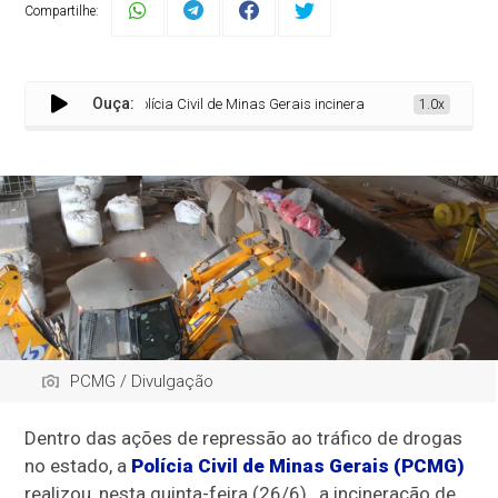
Compartilhe:
Ouça:
Polícia Civil de Minas Gerais incinera mais de duas tonelada
1.0x
PCMG / Divulgação
Dentro das ações de repressão ao tráfico de drogas
no estado, a
Polícia Civil de Minas Gerais (PCMG)
realizou, nesta quinta-feira (26/6), a incineração de