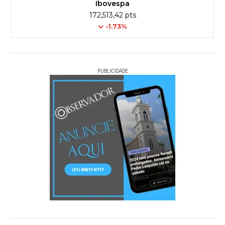
Ibovespa
172,513,42 pts
-1.73%
PUBLICIDADE