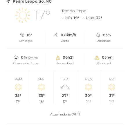
Pedro Leopoldo, MG
17°
Tempo limpo
Mín.
19°
Máx.
32°
16°
0.8km/h
63%
Sensação
Vento
Umidade
0%
06h21
05h41
(0mm)
Chance de chuva
Nascer do sol
Pôr do sol
DOM
SEG
TER
QUA
QUI
35°
35°
27°
30°
31°
17°
18°
17°
14°
14°
Atualizado às 07h11