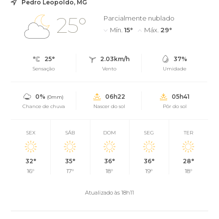
Pedro Leopoldo, MG
25°
Parcialmente nublado
Mín.
15°
Máx.
29°
25°
2.03km/h
37%
Sensação
Vento
Umidade
0%
06h22
05h41
(0mm)
Chance de chuva
Nascer do sol
Pôr do sol
SEX
SÁB
DOM
SEG
TER
32°
35°
36°
36°
28°
16°
17°
18°
19°
18°
Atualizado às 18h11