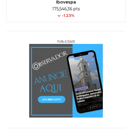
Ibovespa
175,546,36 pts
-1.23%
PUBLICIDADE