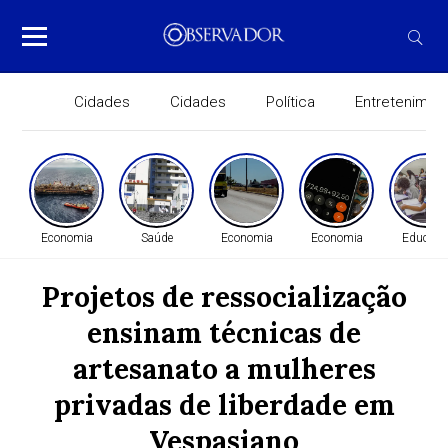
Cidades
Cidades
Política
Entretenimen
Economia
Saúde
Economia
Economia
Educaçã
Projetos de ressocialização
ensinam técnicas de
artesanato a mulheres
privadas de liberdade em
Vespasiano