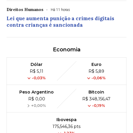
Direitos Humanos
Há 11 horas
Lei que aumenta punição a crimes digitais
contra crianças é sancionada
Economia
Dólar
Euro
R$ 5,11
R$ 5,89
-0,03%
-0,06%
Peso Argentino
Bitcoin
R$ 0,00
R$ 348,156,47
+0,00%
-0,19%
Ibovespa
175,546,36 pts
-1.23%