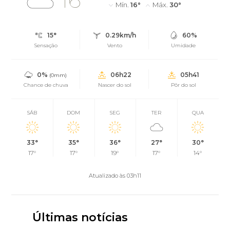
Mín.
16°
Máx.
30°
15°
0.29km/h
60%
Sensação
Vento
Umidade
0%
06h22
05h41
(0mm)
Chance de chuva
Nascer do sol
Pôr do sol
SÁB
DOM
SEG
TER
QUA
33°
35°
36°
27°
30°
17°
17°
19°
17°
14°
Atualizado às 03h11
Últimas notícias