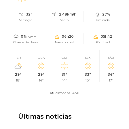
32°
2.48km/h
27%
Sensação
Vento
Umidade
0%
06h20
05h42
(0mm)
Chance de chuva
Nascer do sol
Pôr do sol
TER
QUA
QUI
SEX
SÁB
29°
29°
31°
33°
34°
16°
14°
14°
16°
17°
Atualizado às 14h11
Últimas notícias