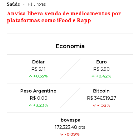
Saúde
Há 5 horas
Anvisa libera venda de medicamentos por
plataformas como iFood e Rapp
Economia
Dólar
Euro
R$ 5,11
R$ 5,90
+0,55%
+0,42%
Peso Argentino
Bitcoin
R$ 0,00
R$ 346,519,27
+3,23%
-1,52%
Ibovespa
172,323,48 pts
-0.09%