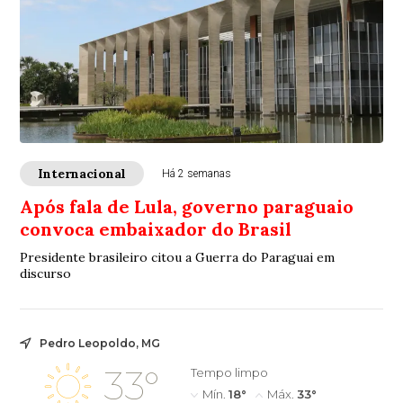
Internacional
Há 2 semanas
Após fala de Lula, governo paraguaio
convoca embaixador do Brasil
Presidente brasileiro citou a Guerra do Paraguai em
discurso
Pedro Leopoldo, MG
33°
Tempo limpo
Mín.
18°
Máx.
33°