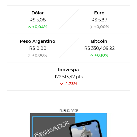
Dólar
Euro
R$ 5,08
R$ 5,87
+0,04%
+0,00%
Peso Argentino
Bitcoin
R$ 0,00
R$ 350,409,92
+0,00%
+0,10%
Ibovespa
172,513,42 pts
-1.73%
PUBLICIDADE