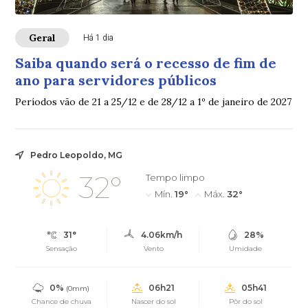
Geral
Há 1 dia
Saiba quando será o recesso de fim de
ano para servidores públicos
Períodos vão de 21 a 25/12 e de 28/12 a 1º de janeiro de 2027
Pedro Leopoldo, MG
32°
Tempo limpo
Mín.
19°
Máx.
32°
31°
4.06km/h
28%
Sensação
Vento
Umidade
0%
06h21
05h41
(0mm)
Chance de chuva
Nascer do sol
Pôr do sol