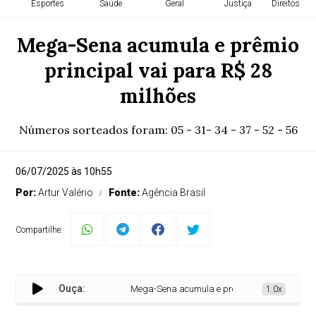
Esportes
Saúde
Geral
Justiça
Direitos H
Mega-Sena acumula e prêmio
principal vai para R$ 28
milhões
Números sorteados foram: 05 - 31- 34 - 37 - 52 - 56
06/07/2025 às 10h55
Por:
Artur Valério
Fonte:
Agência Brasil
Compartilhe:
Ouça:
Mega-Sena acumula e prêmio principal vai para 
1.0x