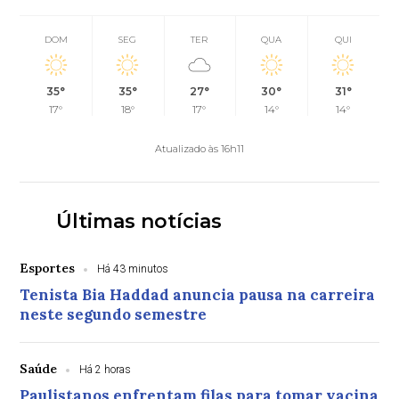
DOM
SEG
TER
QUA
QUI
35°
35°
27°
30°
31°
17°
18°
17°
14°
14°
Atualizado às 16h11
Últimas notícias
Esportes
Há 43 minutos
Tenista Bia Haddad anuncia pausa na carreira
neste segundo semestre
Saúde
Há 2 horas
Paulistanos enfrentam filas para tomar vacina