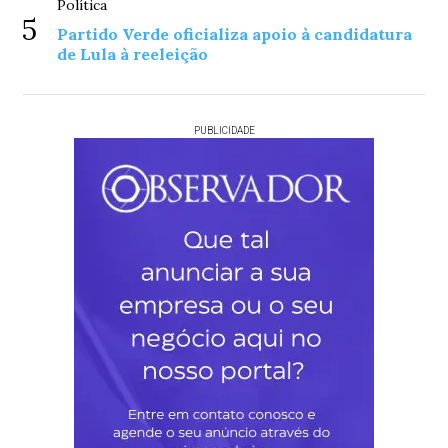
Política
5
Partido Verde oficializa apoio à candidatura
de Lula à reeleição
PUBLICIDADE