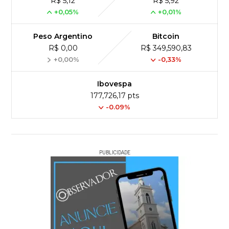
R$ 5,12
R$ 5,92
+0,05%
+0,01%
Peso Argentino
Bitcoin
R$ 0,00
R$ 349,590,83
+0,00%
-0,33%
Ibovespa
177,726,17 pts
-0.09%
PUBLICIDADE