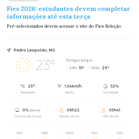
Fies 2026: estudantes devem completar
informações até esta terça
Pré-selecionados devem acessar o site do Fies Seleção
Pedro Leopoldo, MG
23°
Tempo limpo
Mín.
15°
Máx.
29°
23°
1.54km/h
52%
Sensação
Vento
Umidade
0%
06h22
05h41
(0mm)
Chance de chuva
Nascer do sol
Pôr do sol
SEX
SÁB
DOM
SEG
TER