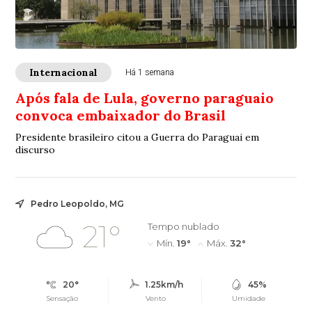
Internacional
Há 1 semana
Após fala de Lula, governo paraguaio
convoca embaixador do Brasil
Presidente brasileiro citou a Guerra do Paraguai em
discurso
Pedro Leopoldo, MG
21°
Tempo nublado
Mín.
19°
Máx.
32°
20°
1.25km/h
45%
Sensação
Vento
Umidade