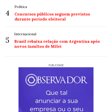
Política
4
Concursos públicos seguem previstos
durante período eleitoral
Internacional
5
Brasil rebaixa relação com Argentina após
novos insultos de Milei
PUBLICIDADE