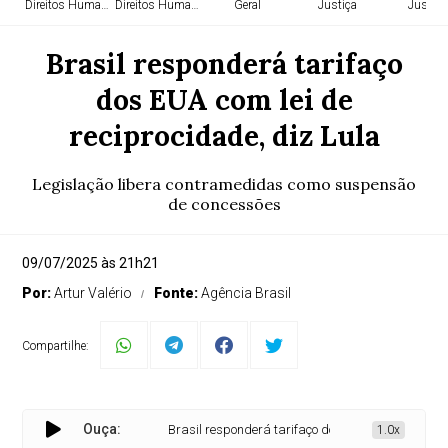
Direitos Humanos
Direitos Humanos
Geral
Justiça
Justiça
Brasil responderá tarifaço
dos EUA com lei de
reciprocidade, diz Lula
Legislação libera contramedidas como suspensão
de concessões
09/07/2025 às 21h21
Por:
Artur Valério
Fonte:
Agência Brasil
Compartilhe:
Ouça:
Brasil responderá tarifaço dos EUA com lei de recipro
1.0x