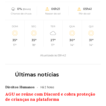
0%
06h21
05h41
(0mm)
Chance de chuva
Nascer do sol
Pôr do sol
DOM
SEG
TER
QUA
QUI
35°
35°
27°
30°
31°
17°
18°
17°
14°
14°
Atualizado às 00h42
Últimas notícias
Direitos Humanos
Há 2 horas
AGU se reúne com Discord e cobra proteção
de crianças na plataforma