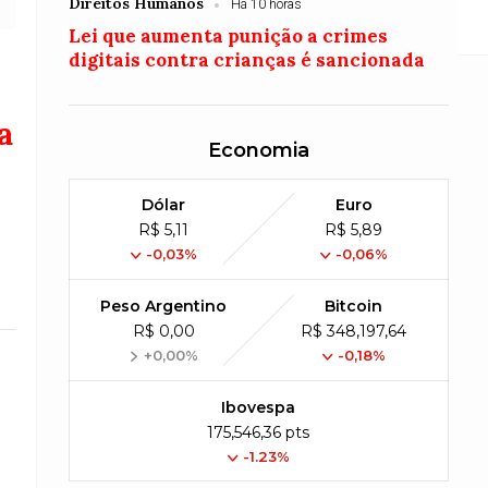
oje
Direitos Humanos
Há 10 horas
Lei que aumenta punição a crimes
digitais contra crianças é sancionada
a
Economia
Dólar
Euro
R$ 5,11
R$ 5,89
-0,03%
-0,06%
Peso Argentino
Bitcoin
R$ 0,00
R$ 348,197,64
+0,00%
-0,18%
Ibovespa
175,546,36 pts
-1.23%