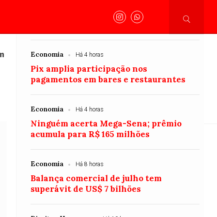
Há 4 horas
Petrobras tem lucro líquido de R$ 52,4 bi
no segundo trimestre
Henrique
Dr.Henrique
Polícia
Acidente
um
Economia
Há 4 horas
Pix amplia participação nos
pagamentos em bares e restaurantes
Economia
Há 4 horas
onal
Justiça
Saúde
Saúde
Saúde
Econo
Ninguém acerta Mega-Sena; prêmio
acumula para R$ 165 milhões
 para participantes
Economia
Há 8 horas
Balança comercial de julho tem
superávit de US$ 7 bilhões