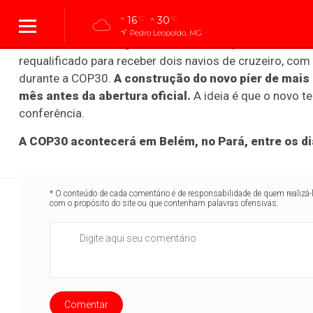
internacionais será ainda maior, 44%.
16
30
°C
°C
Pedro Leopoldo, MG
Os visitantes estrangeiros também vêm pelo mar. O Ter
requalificado para receber dois navios de cruzeiro, com 
Cidades
Cidades
Política
Entreteni
durante a COP30.
A construção do novo píer de mais
mês antes da abertura oficial.
A ideia é que o novo t
conferência.
A COP30 acontecerá em Belém, no Pará, entre os di
Economia
Economia
Economia
Economia
Direitos 
* O conteúdo de cada comentário é de responsabilidade de quem realizá-
com o propósito do site ou que contenham palavras ofensivas.
Brasil disponibili
Comentar