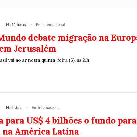
gras para concessão aos estrangeiros foram publicadas h
Há 12 horas
Em Internacional
 Mundo debate migração na Europ
o em Jerusalém
il vai ao ar nesta quinta-feira (6), às 21h
Há 2 dias
Em Internacional
a para US$ 4 bilhões o fundo para
 na América Latina