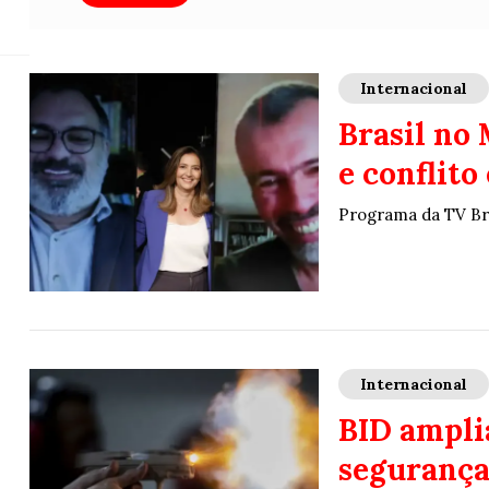
Re
Internacional
Brasil no
e conflit
Programa da TV Bras
Internacional
BID ampli
segurança