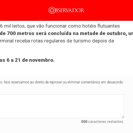
minal Portuário de Outeiro, em Belém, está sendo
6 mil leitos, que vão funcionar como hotéis flutuantes
mento
Tecnologia
Economia
Dom Walmor
Dr.
 de 700 metros será concluída na metade de outubro, 
erminal receba rotas regulares de turismo depois da
as 6 a 21 de novembro.
Humanos
Justiça
Saúde
Economia
Economia
Internaci
lo. Nos reservamos ao direito de reprovar ou eliminar comentários em desacordo
za visto eletrônico
da COP30
500
caracteres restantes.