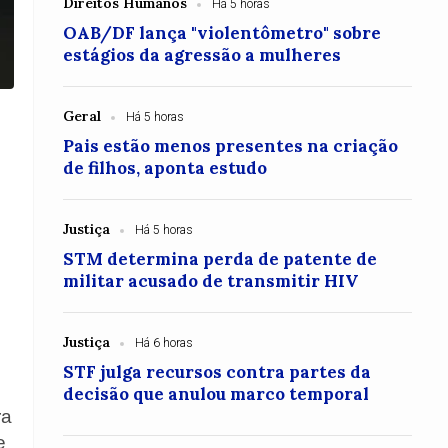
Direitos Humanos
Há 5 horas
OAB/DF lança "violentômetro" sobre
estágios da agressão a mulheres
Geral
Há 5 horas
Pais estão menos presentes na criação
de filhos, aponta estudo
Justiça
Há 5 horas
STM determina perda de patente de
militar acusado de transmitir HIV
Justiça
Há 6 horas
STF julga recursos contra partes da
decisão que anulou marco temporal
ra
e