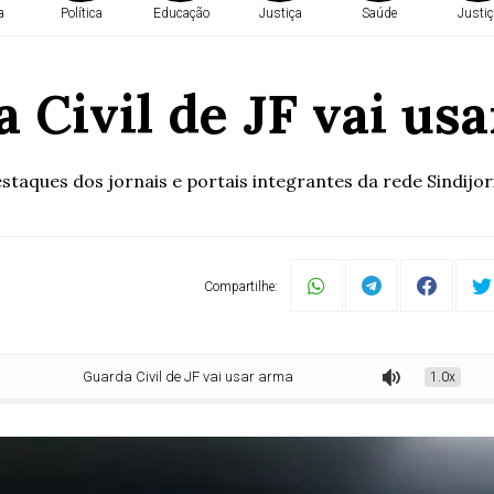
a
Política
Educação
Justiça
Saúde
Justiç
 Civil de JF vai us
ques dos jornais e portais integrantes da rede Sindijori
Compartilhe:
Guarda Civil de JF vai usar arma
1.0x