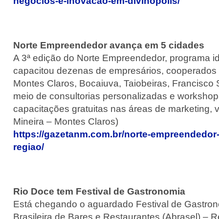
negocios-e-inovacao-em-divinopolis/
Norte Empreendedor avança em 5 cidades
A 3ª edição do Norte Empreendedor, programa id
capacitou dezenas de empresários, cooperados d
Montes Claros, Bocaiuva, Taiobeiras, Francisco 
meio de consultorias personalizadas e workshop
capacitações gratuitas nas áreas de marketing, v
Mineira – Montes Claros)
https://gazetanm.com.br/norte-empreendedor
regiao/
Rio Doce tem Festival de Gastronomia
Está chegando o aguardado Festival de Gastron
Brasileira de Bares e Restaurantes (Abrasel) – R