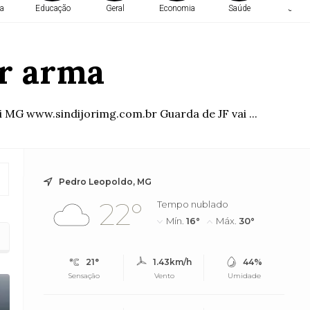
a
Educação
Geral
Economia
Saúde
Justi
ar arma
 MG www.sindijorimg.com.br Guarda de JF vai ...
Pedro Leopoldo, MG
22°
Tempo nublado
Mín.
16°
Máx.
30°
21°
1.43km/h
44%
Sensação
Vento
Umidade