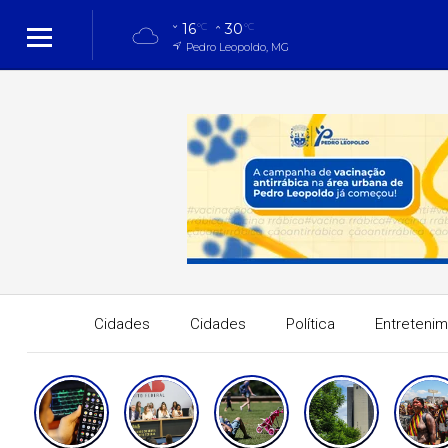
16
30
°C
°C
Pedro Leopoldo, MG
Cidades
Cidades
Política
Entreteni