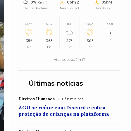
0%
06h22
05h41
(0mm)
Chance de chuva
Nascer do sol
Pôr do sol
DOM
SEG
TER
QUA
QUI
°
°
35°
36°
27°
30°
17°
19°
17°
14°
Atualizado às 21h47
Últimas notícias
Direitos Humanos
Há 8 minutos
AGU se reúne com Discord e cobra
proteção de crianças na plataforma