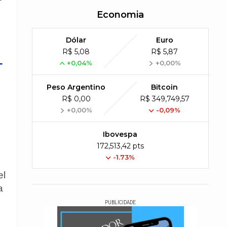
Economia
Dólar
Euro
R$ 5,08
R$ 5,87
-
+0,04%
+0,00%
Peso Argentino
Bitcoin
R$ 0,00
R$ 349,749,57
+0,00%
-0,09%
Ibovespa
172,513,42 pts
-1.73%
el
a
PUBLICIDADE