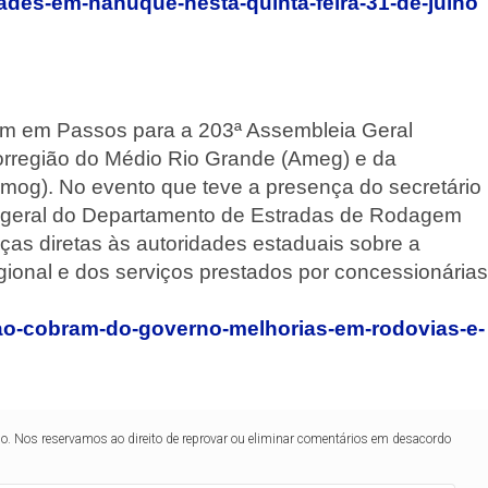
dades-em-nanuque-nesta-quinta-feira-31-de-julho
ram em Passos para a 203ª Assembleia Geral
orregião do Médio Rio Grande (Ameg) e da
mog). No evento que teve a presença do secretário
or-geral do Departamento de Estradas de Rodagem
ças diretas às autoridades estaduais sobre a
regional e dos serviços prestados por concessionárias
iao-cobram-do-governo-melhorias-em-rodovias-e-
lo. Nos reservamos ao direito de reprovar ou eliminar comentários em desacordo