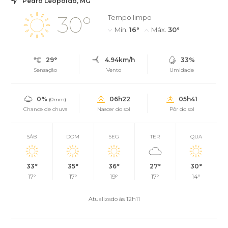
Pedro Leopoldo, MG
30°
Tempo limpo
Mín.
16°
Máx.
30°
29°
4.94km/h
33%
Sensação
Vento
Umidade
0%
06h22
05h41
(0mm)
Chance de chuva
Nascer do sol
Pôr do sol
SÁB
DOM
SEG
TER
QUA
33°
35°
36°
27°
30°
17°
17°
19°
17°
14°
Atualizado às 12h11