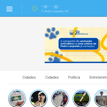
19
32
°C
°C
Pedro Leopoldo, MG
Cidades
Cidades
Política
Entreteni