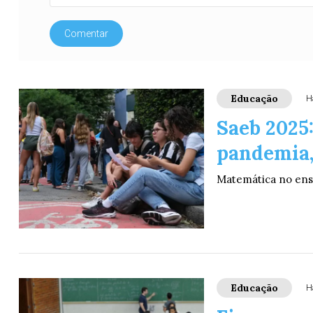
Comentar
Educação
H
Saeb 2025:
pandemia,
Matemática no ens
Educação
H