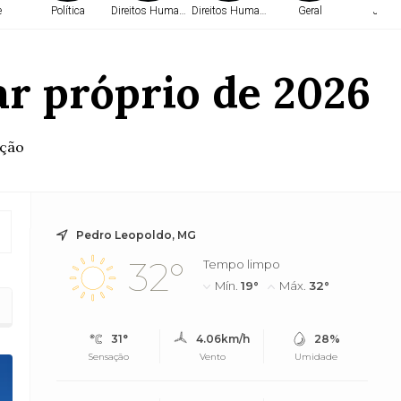
e
Política
Direitos Humanos
Direitos Humanos
Geral
Justi
ar próprio de 2026
ação
Pedro Leopoldo, MG
32°
Tempo limpo
Mín.
19°
Máx.
32°
31°
4.06km/h
28%
Sensação
Vento
Umidade