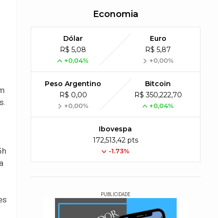
Economia
Dólar
Euro
R$ 5,08
R$ 5,87
+0,04%
+0,00%
Peso Argentino
Bitcoin
om
R$ 0,00
R$ 350,222,70
s.
+0,00%
+0,04%
Ibovespa
172,513,42 pts
5h
-1.73%
a
PUBLICIDADE
es