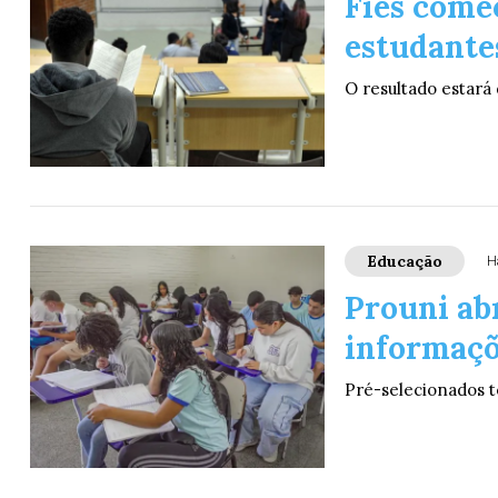
Fies come
estudantes
O resultado estará
Educação
H
Prouni ab
informaçõ
Pré-selecionados t