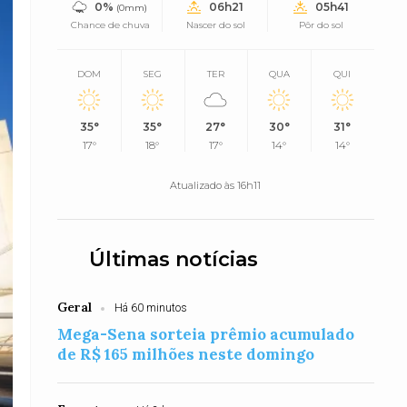
0%
06h21
05h41
(0mm)
Chance de chuva
Nascer do sol
Pôr do sol
DOM
SEG
TER
QUA
QUI
35°
35°
27°
30°
31°
17°
18°
17°
14°
14°
Atualizado às 16h11
Últimas notícias
Geral
Há 60 minutos
Mega-Sena sorteia prêmio acumulado
de R$ 165 milhões neste domingo