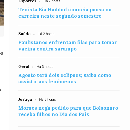
Esportes
Há 2 horas
Tenista Bia Haddad anuncia pausa na
carreira neste segundo semestre
Saúde
Há 3 horas
Paulistanos enfrentam filas para tomar
vacina contra sarampo
os
Geral
Há 3 horas
Agosto terá dois eclipses; saiba como
assistir aos fenômenos
o
Justiça
Há 5 horas
Moraes nega pedido para que Bolsonaro
receba filhos no Dia dos Pais