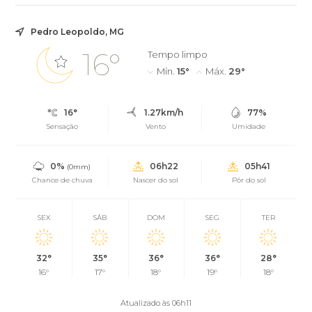
Pedro Leopoldo, MG
16°
Tempo limpo
Mín.
15°
Máx.
29°
16°
1.27km/h
77%
Sensação
Vento
Umidade
0%
06h22
05h41
(0mm)
Chance de chuva
Nascer do sol
Pôr do sol
SEX
SÁB
DOM
SEG
TER
32°
35°
36°
36°
28°
16°
17°
18°
19°
18°
Atualizado às 06h11