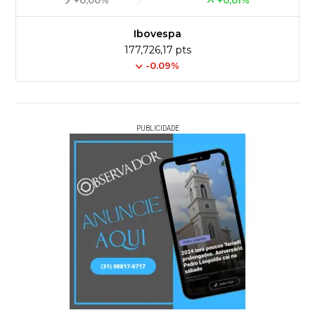
+0,00%
+0,01%
Ibovespa
177,726,17 pts
-0.09%
PUBLICIDADE