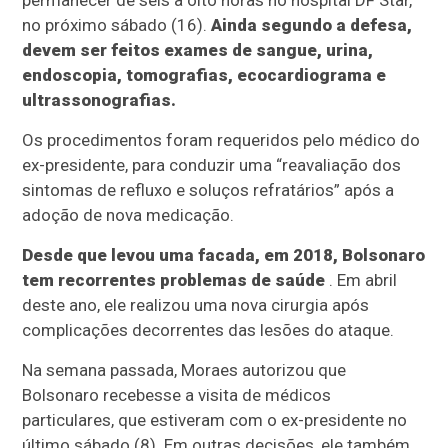
permanecer de seis a oito horas no hospital DF Star,
no próximo sábado (16).
Ainda segundo a defesa,
devem ser feitos exames de sangue, urina,
endoscopia, tomografias, ecocardiograma e
ultrassonografias.
Os procedimentos foram requeridos pelo médico do
ex-presidente, para conduzir uma “reavaliação dos
sintomas de refluxo e soluços refratários” após a
adoção de nova medicação.
Desde que levou uma facada, em 2018, Bolsonaro
tem recorrentes problemas de saúde
. Em abril
deste ano, ele realizou uma nova cirurgia após
complicações decorrentes das lesões do ataque.
Na semana passada, Moraes autorizou que
Bolsonaro recebesse a visita de médicos
particulares, que estiveram com o ex-presidente no
último sábado (8). Em outras decisões, ele também