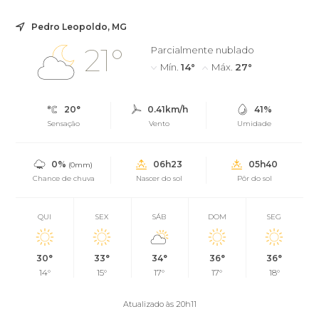
Pedro Leopoldo, MG
21°
Parcialmente nublado
Mín.
14°
Máx.
27°
20°
0.41km/h
41%
Sensação
Vento
Umidade
0%
06h23
05h40
(0mm)
Chance de chuva
Nascer do sol
Pôr do sol
QUI
SEX
SÁB
DOM
SEG
30°
33°
34°
36°
36°
14°
15°
17°
17°
18°
Atualizado às 20h11