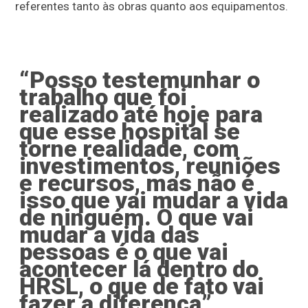
referentes tanto às obras quanto aos equipamentos.
“Posso testemunhar o
trabalho que foi
realizado até hoje para
que esse hospital se
torne realidade, com
investimentos, reuniões
e recursos, mas não é
isso que vai mudar a vida
de ninguém. O que vai
mudar a vida das
pessoas é o que vai
acontecer lá dentro do
HRSL, o que de fato vai
fazer a diferença”,