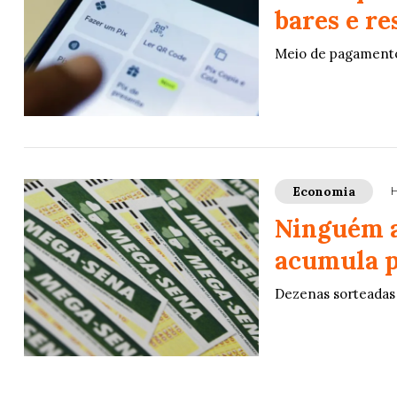
bares e re
Meio de pagamento
Economia
H
Ninguém a
acumula p
Dezenas sorteadas f