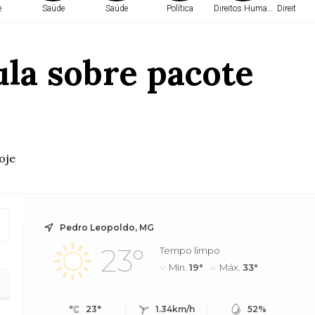
e
Saúde
Saúde
Política
Direitos Humanos
Direitos 
ula sobre pacote
oje
Pedro Leopoldo, MG
23°
Tempo limpo
Mín.
19°
Máx.
33°
23°
1.34km/h
52%