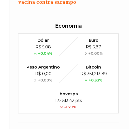
vacina contra sarampo
.
Economia
Dólar
Euro
R$ 5,08
R$ 5,87
+0,04%
+0,00%
Peso Argentino
Bitcoin
R$ 0,00
R$ 351,213,89
+0,00%
+0,33%
Ibovespa
172,513,42 pts
-1.73%