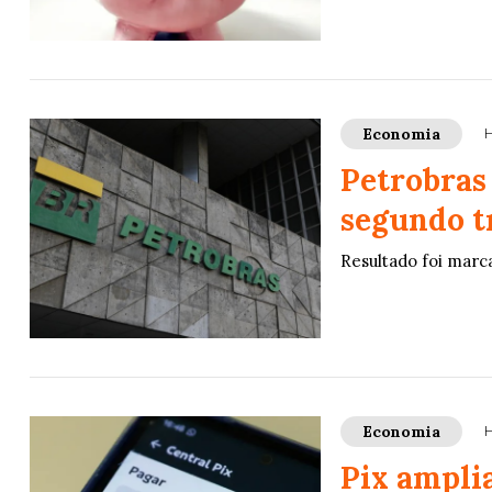
Economia
H
Petrobras 
segundo t
Resultado foi marc
Economia
H
Pix ampli