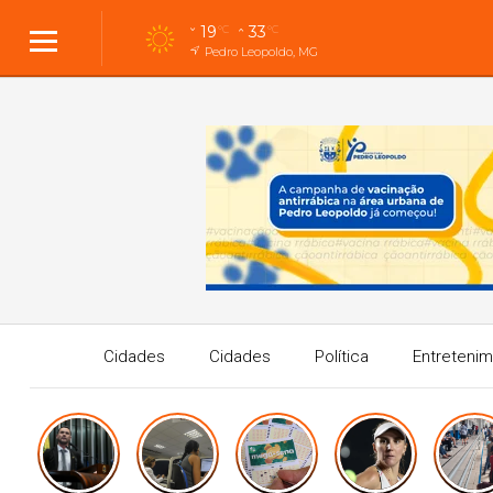
19
33
°C
°C
Pedro Leopoldo, MG
Cidades
Cidades
Política
Entreteni