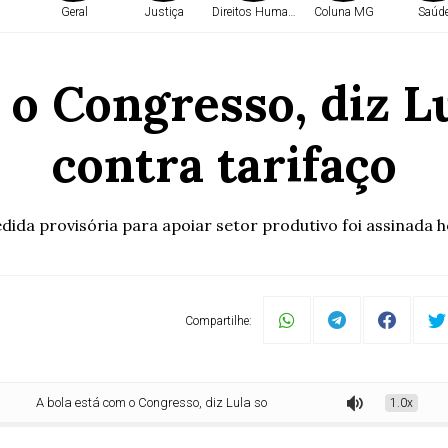
Geral
Justiça
Direitos Humanos
Coluna MG
Saúd
 o Congresso, diz L
contra tarifaço
dida provisória para apoiar setor produtivo foi assinada h
Compartilhe:
 bola está com o Congresso, diz Lula sobre pacote contra tarifaço
1.0x