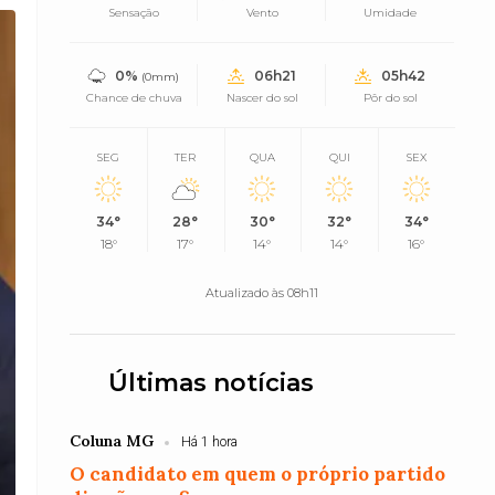
Sensação
Vento
Umidade
0%
06h21
05h42
(0mm)
Chance de chuva
Nascer do sol
Pôr do sol
SEG
TER
QUA
QUI
SEX
34°
28°
30°
32°
34°
18°
17°
14°
14°
16°
Atualizado às 08h11
Últimas notícias
Coluna MG
Há 1 hora
O candidato em quem o próprio partido