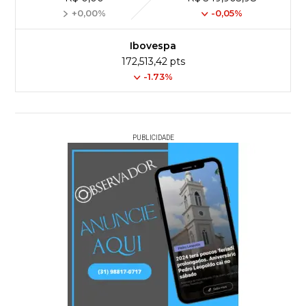
+0,00%
-0,05%
Ibovespa
172,513,42 pts
-1.73%
PUBLICIDADE