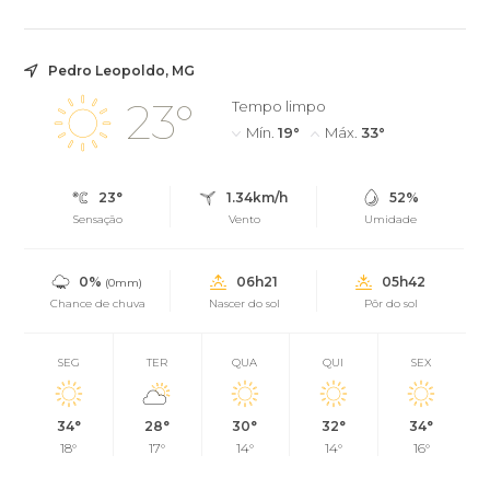
Pedro Leopoldo, MG
23°
Tempo limpo
Mín.
19°
Máx.
33°
23°
1.34km/h
52%
Sensação
Vento
Umidade
0%
06h21
05h42
(0mm)
Chance de chuva
Nascer do sol
Pôr do sol
SEG
TER
QUA
QUI
SEX
34°
28°
30°
32°
34°
18°
17°
14°
14°
16°