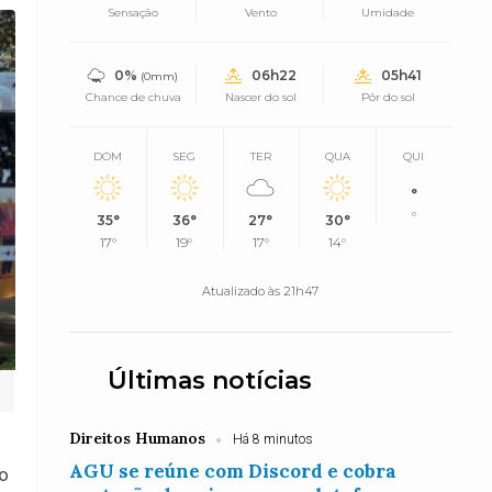
Sensação
Vento
Umidade
0%
06h22
05h41
(0mm)
Chance de chuva
Nascer do sol
Pôr do sol
DOM
SEG
TER
QUA
QUI
°
°
35°
36°
27°
30°
17°
19°
17°
14°
Atualizado às 21h47
Últimas notícias
Direitos Humanos
Há 8 minutos
AGU se reúne com Discord e cobra
to