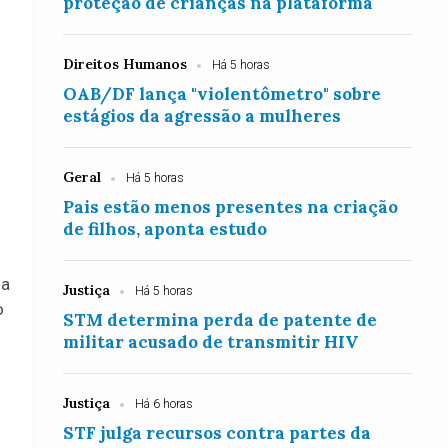
proteção de crianças na plataforma
Direitos Humanos
Há 5 horas
OAB/DF lança "violentômetro" sobre
estágios da agressão a mulheres
Geral
Há 5 horas
Pais estão menos presentes na criação
de filhos, aponta estudo
ma
Justiça
Há 5 horas
o
STM determina perda de patente de
militar acusado de transmitir HIV
Justiça
Há 6 horas
STF julga recursos contra partes da