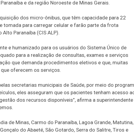
 Paranaíba e da região Noroeste de Minas Gerais.
aquisição dos micro-ônibus, que têm capacidade para 22
tomada para carregar celular e farão parte da frota
 Alto Paranaíba (CIS ALP).
iente e humanizado para os usuários do Sistema Único de
quado para a realização de consultas, exames e serviços
lação que demanda procedimentos eletivos e que, muitas
s que oferecem os serviços.
las secretarias municipais de Saúde, por meio do progra
eículos, eles asseguram que os pacientes tenham acesso a
gestão dos recursos disponíveis”, afirma a superintendente
 Lemos.
ndia de Minas, Carmo do Paranaíba, Lagoa Grande, Matutina,
 Gonçalo do Abaeté, São Gotardo, Serra do Salitre, Tiros e