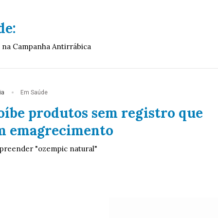
de:
 na Campanha Antirrábica
ia
Em Saúde
oíbe produtos sem registro que
m emagrecimento
preender "ozempic natural"