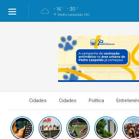
16
30
°C
°C
Pedro Leopoldo, MG
Cidades
Cidades
Política
Entreteni