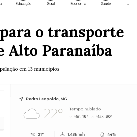
a
Educação
Geral
Economia
Saúde
Justi
para o transporte
e Alto Paranaíba
opulação em 13 municípios
Pedro Leopoldo, MG
22°
Tempo nublado
Mín.
16°
Máx.
30°
21°
1.43km/h
44%