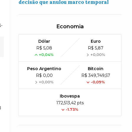
decisão que anulou marco temporal
Economia
Dólar
Euro
R$ 5,08
R$ 5,87
+0,04%
+0,00%
Peso Argentino
Bitcoin
R$ 0,00
R$ 349,749,57
+0,00%
-0,09%
Ibovespa
172,513,42 pts
3
-1.73%