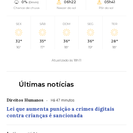
0%
06h22
05h41
(0mm)
Chance de chuva
Nascer do sol
Pôr do sol
SEX
SÁB
DOM
SEG
TER
32°
35°
36°
36°
28°
16°
17°
18°
19°
18°
Atualizado às 18h11
Últimas notícias
Direitos Humanos
Há 47 minutos
Lei que aumenta punição a crimes digitais
contra crianças é sancionada