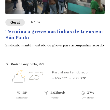
Geral
Há 1 dia
Termina a greve nas linhas de trens em
São Paulo
Sindicato mantém estado de greve para acompanhar acordo
Pedro Leopoldo, MG
25°
Parcialmente nublado
Mín.
15°
Máx.
29°
25°
2.03km/h
37%
Sensação
Vento
Umidade