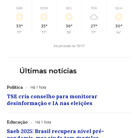
SÁB
DOM
SEG
TER
QUA
33°
35°
36°
27°
30°
17°
17°
19°
17°
14°
Atualizado às 15h11
Últimas notícias
Política
Há 1 hora
TSE cria conselho para monitorar
desinformação e IA nas eleições
Educação
Há 1 hora
Saeb 2025: Brasil recupera nível pré-