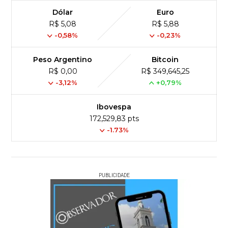
Dólar
Euro
R$ 5,08
R$ 5,88
-0,58%
-0,23%
Peso Argentino
Bitcoin
R$ 0,00
R$ 349,645,25
-3,12%
+0,79%
Ibovespa
172,529,83 pts
-1.73%
PUBLICIDADE