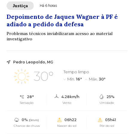
Justiça
Há 6 horas
Depoimento de Jaques Wagner à PF é
adiado a pedido da defesa
Problemas técnicos inviabilizaram acesso ao material
investigativo
Pedro Leopoldo, MG
30°
Tempo limpo
Mín.
16°
Máx.
30°
28°
4.28km/h
25%
Sensação
Vento
Umidade
0%
06h22
05h41
(0mm)
Chance de chuva
Nascer do sol
Pôr do sol