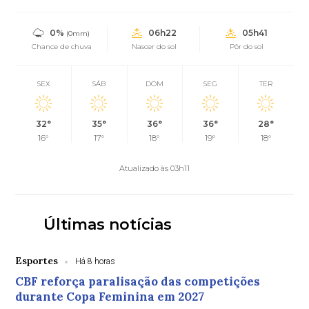
0%
06h22
05h41
(0mm)
Chance de chuva
Nascer do sol
Pôr do sol
SEX
SÁB
DOM
SEG
TER
32°
35°
36°
36°
28°
16°
17°
18°
19°
18°
Atualizado às 03h11
Últimas notícias
Esportes
Há 8 horas
CBF reforça paralisação das competições
durante Copa Feminina em 2027