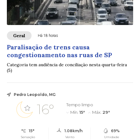
Geral
Há 18 horas
Paralisação de trens causa
congestionamento nas ruas de SP
Categoria tem audiência de conciliação nesta quarta-feira
(5)
Pedro Leopoldo, MG
16°
Tempo limpo
Mín.
15°
Máx.
29°
15°
1.08km/h
69%
Sensação
Vento
Umidade