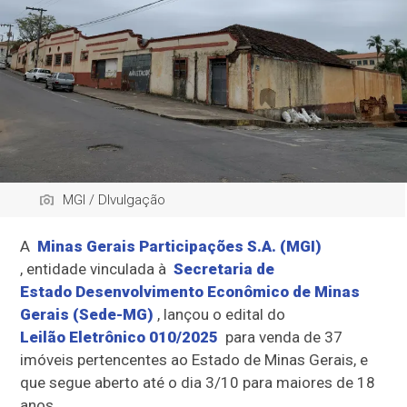
MGI / DIvulgação
A
Minas Gerais Participações S.A. (MGI)
, entidade vinculada à
Secretaria de
Estado Desenvolvimento Econômico de Minas
Gerais (Sede-MG)
, lançou o edital do
Leilão Eletrônico 010/2025
para venda de 37
imóveis pertencentes ao Estado de Minas Gerais, e
que segue aberto até o dia 3/10 para maiores de 18
anos.