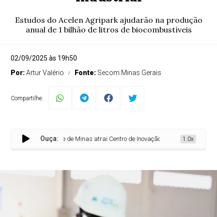
Estudos do Acelen Agripark ajudarão na produção
anual de 1 bilhão de litros de biocombustíveis
02/09/2025 às 19h50
Por:
Artur Valério
Fonte:
Secom Minas Gerais
Compartilhe:
Ouça:
Norte de Minas atrai Centro de Inovação pioneiro em pesquisas de
1.0x