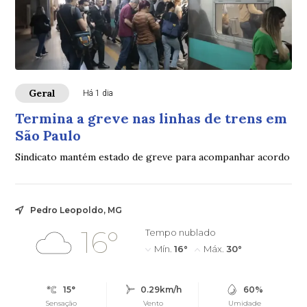
Geral
Há 1 dia
Termina a greve nas linhas de trens em
São Paulo
Sindicato mantém estado de greve para acompanhar acordo
Pedro Leopoldo, MG
16°
Tempo nublado
Mín.
16°
Máx.
30°
15°
0.29km/h
60%
Sensação
Vento
Umidade