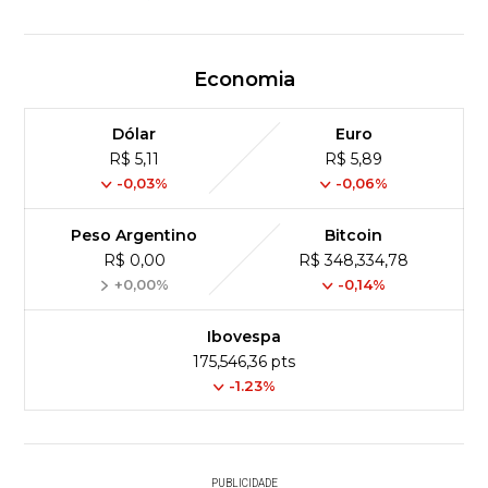
Economia
Dólar
Euro
R$ 5,11
R$ 5,89
-0,03%
-0,06%
Peso Argentino
Bitcoin
R$ 0,00
R$ 348,334,78
+0,00%
-0,14%
Ibovespa
175,546,36 pts
-1.23%
PUBLICIDADE