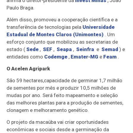
afirma o diretor-presidente da
Invest Minas
, João
Paulo Braga.
Além disso, promoveu a cooperação científica e a
transferência de tecnologias pela
Universidade
Estadual de Montes Claros (Unimontes)
. Um
esforço conjunto que mobilizou as secretarias de
estado (
Sede
,
SEF
,
Seapa
,
Seinfra
e
Semad
) e
entidades como
Codemge
,
Emater-MG
e
Feam
.
O Acelen Agripark
São 59 hectares,capacidade de germinar 1,7 milhão
de sementes por mês e produzir 10,5 milhões de
mudas por ano. Será feito mapeamento e seleção
das melhores plantas para a produção de sementes,
clonagem e melhoramento genético.
O projeto da macaúba vai criar oportunidades
econômicas e sociais desde a germinação da