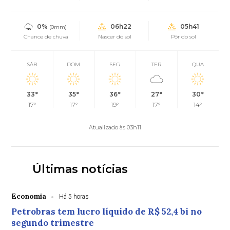
0%
06h22
05h41
(0mm)
Chance de chuva
Nascer do sol
Pôr do sol
SÁB
DOM
SEG
TER
QUA
33°
35°
36°
27°
30°
17°
17°
19°
17°
14°
Atualizado às 03h11
Últimas notícias
Economia
Há 5 horas
Petrobras tem lucro líquido de R$ 52,4 bi no
segundo trimestre