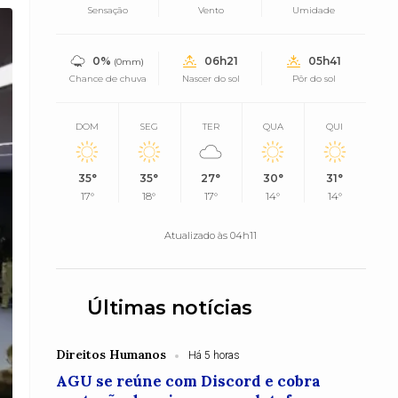
Sensação
Vento
Umidade
0%
06h21
05h41
(0mm)
Chance de chuva
Nascer do sol
Pôr do sol
DOM
SEG
TER
QUA
QUI
35°
35°
27°
30°
31°
17°
18°
17°
14°
14°
Atualizado às 04h11
Últimas notícias
Direitos Humanos
Há 5 horas
AGU se reúne com Discord e cobra