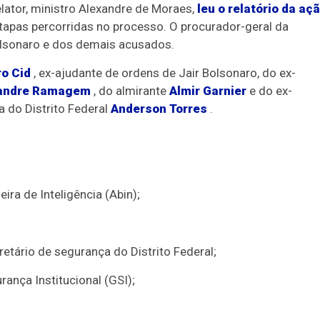
relator, ministro Alexandre de Moraes,
leu o relatório da aç
apas percorridas no processo. O procurador-geral da
lsonaro e dos demais acusados.
o Cid
, ex-ajudante de ordens de Jair Bolsonaro, do ex-
andre Ramagem
, do almirante
Almir Garnier
e do ex-
a do Distrito Federal
Anderson Torres
.
ira de Inteligência (Abin);
retário de segurança do Distrito Federal;
ança Institucional (GSI);