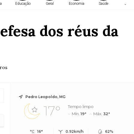
a
Educação
Geral
Economia
Saúde
Justi
defesa dos réus da
tros
Pedro Leopoldo, MG
17°
Tempo limpo
Mín.
19°
Máx.
32°
16°
0.92km/h
62%