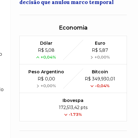
decisão que anulou marco temporal
Economia
Dólar
Euro
R$ 5,08
R$ 5,87
o
+0,04%
+0,00%
Peso Argentino
Bitcoin
R$ 0,00
R$ 349,930,01
+0,00%
-0,04%
do
Ibovespa
172,513,42 pts
-1.73%