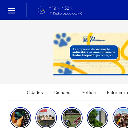
19
32
°C
°C
Pedro Leopoldo, MG
Cidades
Cidades
Política
Entreteni