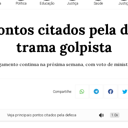
a
Política
Educação
Justiça
Saúde
Justiç
ontos citados pela 
trama golpista
gamento continua na próxima semana, com voto de minis
Compartilhe:
ja principais pontos citados pela defesa dos réus da trama golpista
1.0x