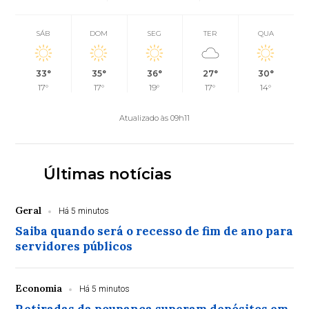
SÁB
DOM
SEG
TER
QUA
33°
35°
36°
27°
30°
17°
17°
19°
17°
14°
Atualizado às 09h11
Últimas notícias
Geral
Há 5 minutos
Saiba quando será o recesso de fim de ano para
servidores públicos
Economia
Há 5 minutos