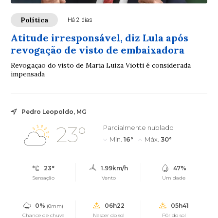
Política
Há 2 dias
Atitude irresponsável, diz Lula após
revogação de visto de embaixadora
Revogação do visto de Maria Luiza Viotti é considerada
impensada
Pedro Leopoldo, MG
23°
Parcialmente nublado
Mín.
16°
Máx.
30°
23°
1.99km/h
47%
Sensação
Vento
Umidade
0%
06h22
05h41
(0mm)
Chance de chuva
Nascer do sol
Pôr do sol