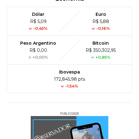
Dólar
Euro
R$ 5,09
R$ 5,88
-0,45%
-0,16%
Peso Argentino
Bitcoin
R$ 0,00
R$ 350,302,95
+0,00%
+0,85%
Ibovespa
172,845,98 pts
-1.54%
PUBLICIDADE