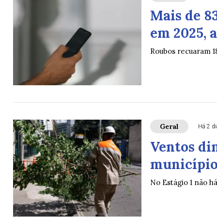
Mais de 8
em 2025, a
Roubos recuaram 1
Geral
Há 2 d
Ventos di
município 
No Estágio 1 não h