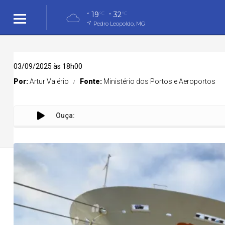
19
32
°C
°C
Pedro Leopoldo, MG
03/09/2025 às 18h00
Por:
Artur Valério
Fonte:
Ministério dos Portos e Aeroportos
Ouça:
Ministéri
Cidades
Cidades
Política
Entreteni