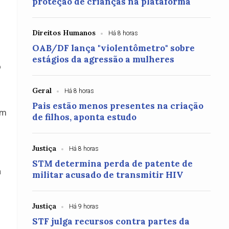
proteção de crianças na plataforma
Direitos Humanos
Há 8 horas
OAB/DF lança "violentômetro" sobre
estágios da agressão a mulheres
o
Geral
Há 8 horas
Pais estão menos presentes na criação
ém
de filhos, aponta estudo
Justiça
Há 8 horas
STM determina perda de patente de
a
militar acusado de transmitir HIV
Justiça
Há 9 horas
STF julga recursos contra partes da