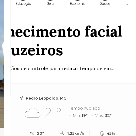
a
Educação
Geral
Economia
Saúde
Justi
nhecimento facial
cruzeiros
s órgãos de controle para reduzir tempo de em...
Pedro Leopoldo, MG
21°
Tempo nublado
Mín.
19°
Máx.
32°
20°
1.25km/h
45%