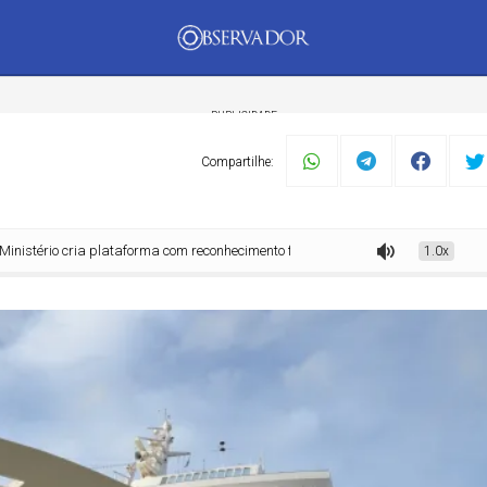
PUBLICIDADE
Compartilhe:
o cria plataforma com reconhecimento facial para facilitar embarque em cruzeir
1.0x
mento
Tecnologia
Economia
Dom Walmor
Dr.