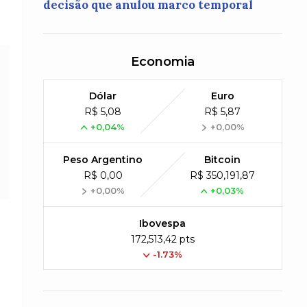
decisão que anulou marco temporal
Economia
Dólar
Euro
R$ 5,08
R$ 5,87
+0,04%
+0,00%
Peso Argentino
Bitcoin
R$ 0,00
R$ 350,191,87
+0,00%
+0,03%
Ibovespa
172,513,42 pts
-1.73%