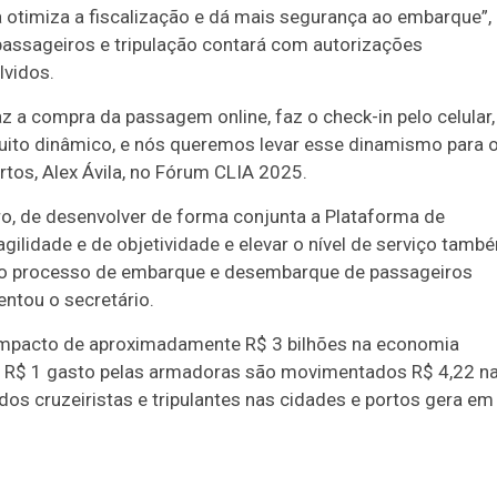
timiza a fiscalização e dá mais segurança ao embarque”,
passageiros e tripulação contará com autorizações
lvidos.
az a compra da passagem online, faz o check-in pelo celular,
muito dinâmico, e nós queremos levar esse dinamismo para 
rtos, Alex Ávila, no Fórum CLIA 2025.
rpro, de desenvolver de forma conjunta a Plataforma de
agilidade e de objetividade e elevar o nível de serviço tamb
do o processo de embarque e desembarque de passageiros
ntou o secretário.
 impacto de aproximadamente R$ 3 bilhões na economia
 R$ 1 gasto pelas armadoras são movimentados R$ 4,22 n
dos cruzeiristas e tripulantes nas cidades e portos gera em