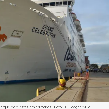
a
Política
Educação
Justiça
Saúde
Justiç
plataforma com reco
ilitar embarque em 
antes com check-in antecipado e integra autorizações do
arque de turistas em cruzeiros - Foto: Divulgação/MPor