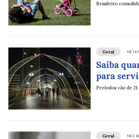
Brasileiro consolid
Geral
Há 14 
Saiba quan
para serv
Períodos vão de 21 
Geral
Há 2 d