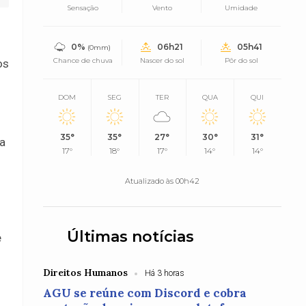
Sensação
Vento
Umidade
0%
06h21
05h41
(0mm)
Chance de chuva
Nascer do sol
Pôr do sol
os
s
DOM
SEG
TER
QUA
QUI
35°
35°
27°
30°
31°
 a
17°
18°
17°
14°
14°
Atualizado às 00h42
Últimas notícias
e
Direitos Humanos
Há 3 horas
AGU se reúne com Discord e cobra