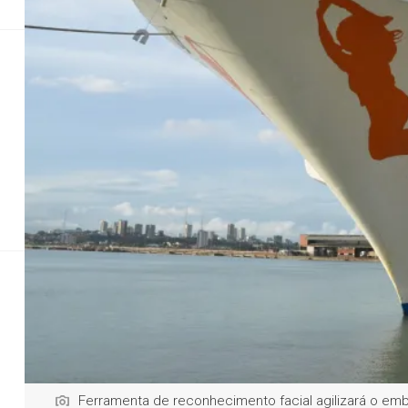
Direitos Humanos
Direitos Humanos
Geral
Justiça
Justiç
Ministério cria 
para fac
Programa usa biometria dos passageiros e tripul
Ferramenta de reconhecimento facial agilizará o emb