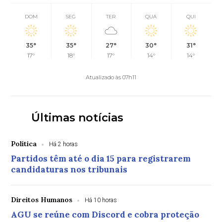
DOM
SEG
TER
QUA
QUI
35°
35°
27°
30°
31°
17°
18°
17°
14°
14°
Atualizado às 07h11
Últimas notícias
Política
Há 2 horas
Partidos têm até o dia 15 para registrarem
candidaturas nos tribunais
Direitos Humanos
Há 10 horas
AGU se reúne com Discord e cobra proteção