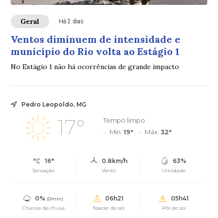
Geral
Há 2 dias
Ventos diminuem de intensidade e
município do Rio volta ao Estágio 1
No Estágio 1 não há ocorrências de grande impacto
Pedro Leopoldo, MG
17°
Tempo limpo
Mín.
19°
Máx.
32°
16°
0.8km/h
63%
Sensação
Vento
Umidade
0%
06h21
05h41
(0mm)
Chance de chuva
Nascer do sol
Pôr do sol