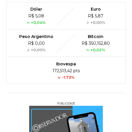
Dólar
Euro
R$ 5,08
R$ 5,87
+0,04%
+0,00%
Peso Argentino
Bitcoin
R$ 0,00
R$ 350,152,80
+0,00%
+0,02%
Ibovespa
172,513,42 pts
-1.73%
PUBLICIDADE