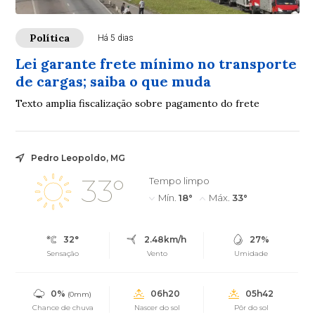
Política
Há 5 dias
Lei garante frete mínimo no transporte
de cargas; saiba o que muda
Texto amplia fiscalização sobre pagamento do frete
Pedro Leopoldo, MG
33°
Tempo limpo
Mín.
18°
Máx.
33°
32°
2.48km/h
27%
Sensação
Vento
Umidade
0%
06h20
05h42
(0mm)
Chance de chuva
Nascer do sol
Pôr do sol