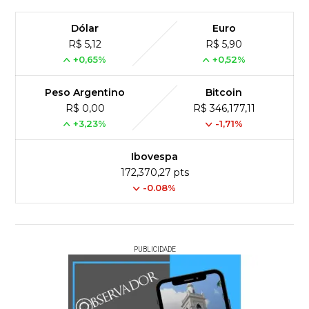
Dólar
Euro
R$ 5,12
R$ 5,90
+0,65%
+0,52%
Peso Argentino
Bitcoin
R$ 0,00
R$ 346,177,11
+3,23%
-1,71%
Ibovespa
172,370,27 pts
-0.08%
PUBLICIDADE