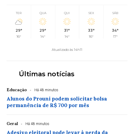
TER
QUA
QUI
SEX
SÁB
29°
29°
31°
33°
34°
16°
14°
14°
16°
17°
Atualizado às 14h11
Últimas notícias
Educação
Há 48 minutos
Alunos do Prouni podem solicitar bolsa
permanência de R$ 700 por mês
Geral
Há 48 minutos
Adesivo eleitoral pode levar à perda da