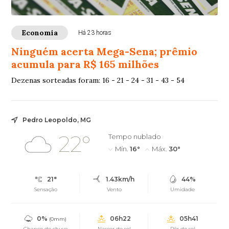
Economia
Há 23 horas
Ninguém acerta Mega-Sena; prêmio
acumula para R$ 165 milhões
Dezenas sorteadas foram: 16 - 21 - 24 - 31 - 43 - 54
Pedro Leopoldo, MG
22°
Tempo nublado
Mín.
16°
Máx.
30°
21°
1.43km/h
44%
Sensação
Vento
Umidade
0%
06h22
05h41
(0mm)
Chance de chuva
Nascer do sol
Pôr do sol