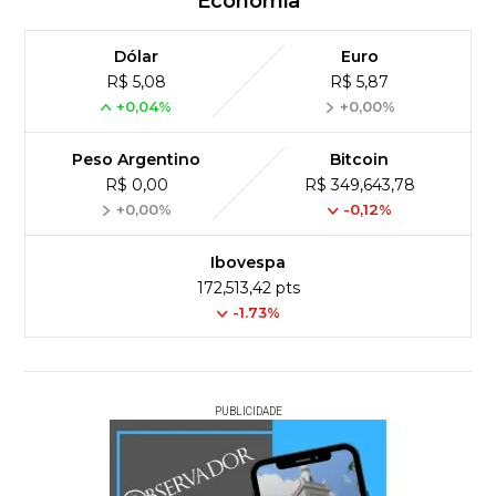
Economia
Dólar
Euro
R$ 5,08
R$ 5,87
+0,04%
+0,00%
Peso Argentino
Bitcoin
R$ 0,00
R$ 349,643,78
+0,00%
-0,12%
Ibovespa
172,513,42 pts
-1.73%
PUBLICIDADE