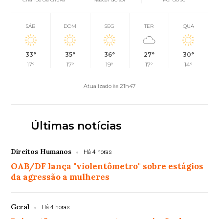
SÁB
DOM
SEG
TER
QUA
33°
35°
36°
27°
30°
17°
17°
19°
17°
14°
Atualizado às 21h47
Últimas notícias
Direitos Humanos
Há 4 horas
OAB/DF lança "violentômetro" sobre estágios
da agressão a mulheres
Geral
Há 4 horas