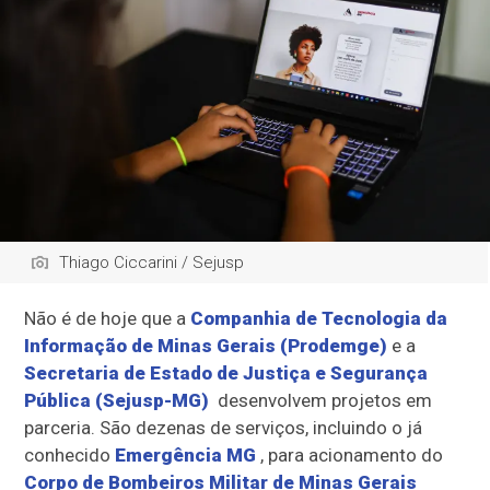
Thiago Ciccarini / Sejusp
Não é de hoje que a
Companhia de Tecnologia da
Informação de Minas Gerais (Prodemge)
e a
Secretaria de Estado de Justiça e Segurança
Pública (Sejusp-MG)
desenvolvem projetos em
parceria. São dezenas de serviços, incluindo o já
conhecido
Emergência MG
, para acionamento do
Corpo de Bombeiros Militar de Minas Gerais