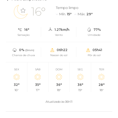
16°
Tempo limpo
Mín.
15°
Máx.
29°
16°
1.27km/h
77%
Sensação
Vento
Umidade
0%
06h22
05h41
(0mm)
Chance de chuva
Nascer do sol
Pôr do sol
SEX
SÁB
DOM
SEG
TER
32°
35°
36°
36°
28°
16°
17°
18°
19°
18°
Atualizado às 06h11