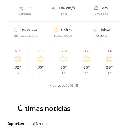
15°
1.08km/h
69%
Sensação
Vento
Umidade
0%
06h22
05h41
(0mm)
Chance de chuva
Nascer do sol
Pôr do sol
SEX
SÁB
DOM
SEG
TER
32°
35°
36°
36°
28°
16°
17°
18°
19°
18°
Atualizado às 03h11
Últimas notícias
Esportes
Há 8 horas