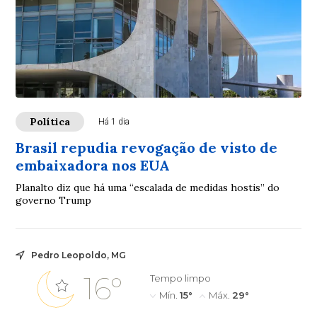
Política
Há 1 dia
Brasil repudia revogação de visto de
embaixadora nos EUA
Planalto diz que há uma “escalada de medidas hostis” do
governo Trump
Pedro Leopoldo, MG
16°
Tempo limpo
Mín.
15°
Máx.
29°