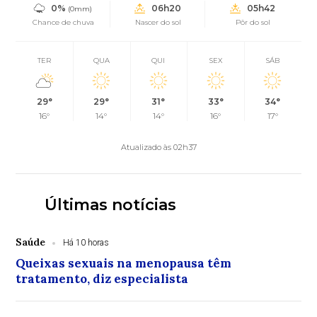
0%
06h20
05h42
(0mm)
Chance de chuva
Nascer do sol
Pôr do sol
TER
QUA
QUI
SEX
SÁB
29°
29°
31°
33°
34°
16°
14°
14°
16°
17°
Atualizado às 02h37
Últimas notícias
Saúde
Há 10 horas
Queixas sexuais na menopausa têm
tratamento, diz especialista