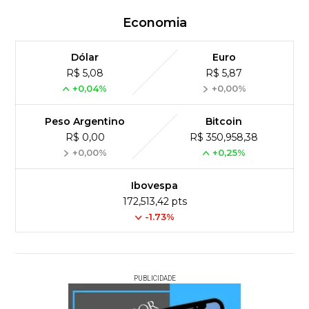
Economia
Dólar
Euro
R$ 5,08
R$ 5,87
+0,04%
+0,00%
Peso Argentino
Bitcoin
R$ 0,00
R$ 350,958,38
+0,00%
+0,25%
Ibovespa
172,513,42 pts
-1.73%
PUBLICIDADE