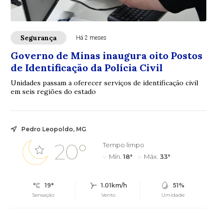
Segurança
Há 2 meses
Governo de Minas inaugura oito Postos
de Identificação da Polícia Civil
Unidades passam a oferecer serviços de identificação civil
em seis regiões do estado
Pedro Leopoldo, MG
20°
Tempo limpo
Mín.
18°
Máx.
33°
19°
1.01km/h
51%
Sensação
Vento
Umidade