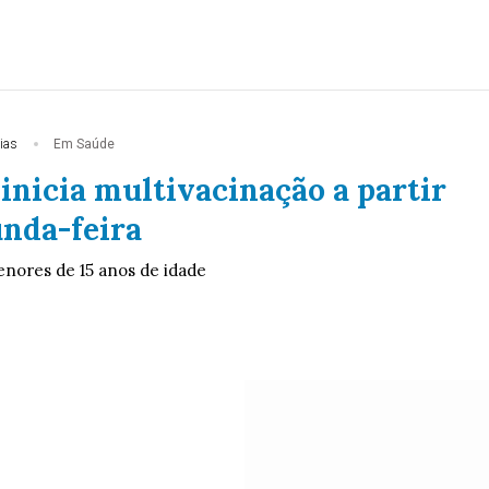
ias
Em Saúde
inicia multivacinação a partir
unda-feira
enores de 15 anos de idade