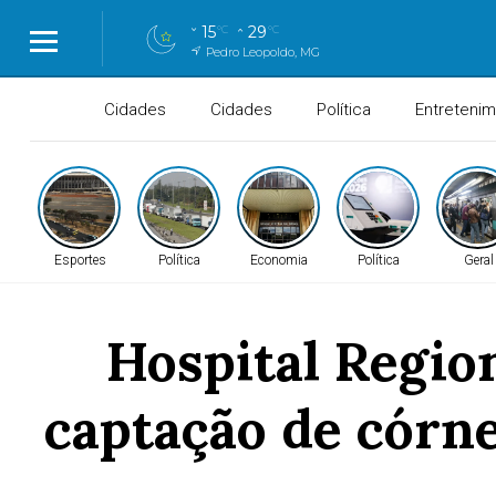
15
29
°C
°C
Pedro Leopoldo, MG
Cidades
Cidades
Política
Entreteni
Esportes
Política
Economia
Política
Geral
Hospital Regio
captação de córn