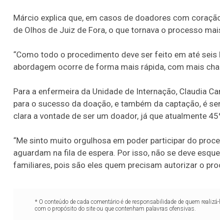
Márcio explica que, em casos de doadores com coração
de Olhos de Juiz de Fora, o que tornava o processo m
“Como todo o procedimento deve ser feito em até seis h
abordagem ocorre de forma mais rápida, com mais chanc
Para a enfermeira da Unidade de Internação, Claudia Ca
para o sucesso da doação, e também da captação, é se
clara a vontade de ser um doador, já que atualmente 4
“Me sinto muito orgulhosa em poder participar do proc
aguardam na fila de espera. Por isso, não se deve esq
familiares, pois são eles quem precisam autorizar o pr
* O conteúdo de cada comentário é de responsabilidade de quem realizá-
com o propósito do site ou que contenham palavras ofensivas.