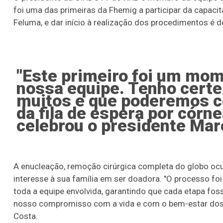
foi uma das primeiras da Fhemig a participar da capacit
Feluma, e dar início à realização dos procedimentos é 
"Este primeiro foi um mo
nossa equipe. Tenho certez
muitos e que poderemos c
da fila de espera por córn
celebrou o presidente Mar
A enucleação, remoção cirúrgica completa do globo ocul
interesse à sua família em ser doadora. "O processo fo
toda a equipe envolvida, garantindo que cada etapa fo
nosso compromisso com a vida e com o bem-estar dos n
Costa.