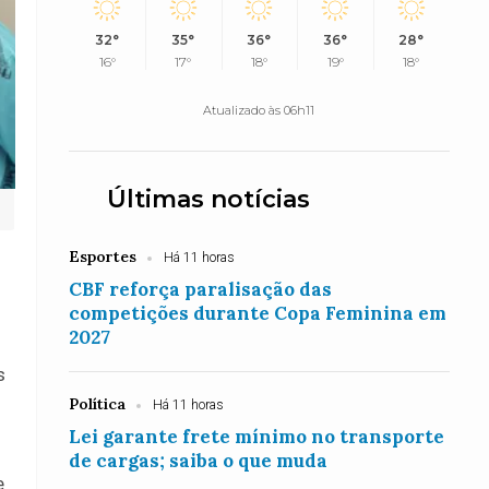
32°
35°
36°
36°
28°
16°
17°
18°
19°
18°
Atualizado às 06h11
Últimas notícias
Esportes
Há 11 horas
CBF reforça paralisação das
competições durante Copa Feminina em
2027
s
Política
Há 11 horas
Lei garante frete mínimo no transporte
de cargas; saiba o que muda
e