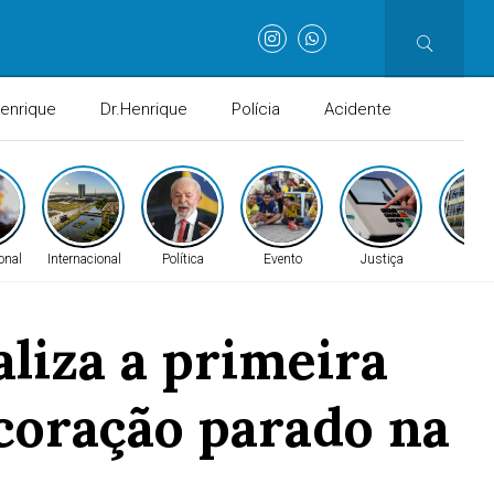
Henrique
Dr.Henrique
Polícia
Acidente
onal
Internacional
Política
Evento
Justiça
Gera
liza a primeira
coração parado na