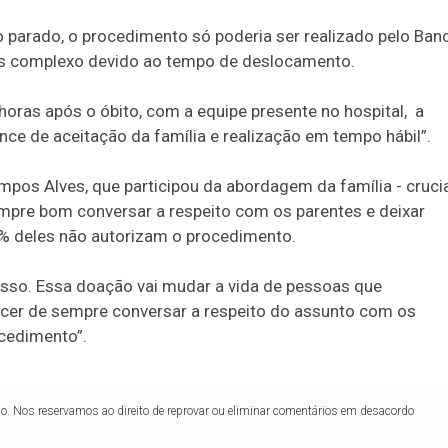
 parado, o procedimento só poderia ser realizado pelo Ban
ais complexo devido ao tempo de deslocamento.
oras após o óbito, com a equipe presente no hospital, a
e de aceitação da família e realização em tempo hábil”.
mpos Alves, que participou da abordagem da família - cruci
mpre bom conversar a respeito com os parentes e deixar
5% deles não autorizam o procedimento.
esso. Essa doação vai mudar a vida de pessoas que
uecer de sempre conversar a respeito do assunto com os
ocedimento”.
lo. Nos reservamos ao direito de reprovar ou eliminar comentários em desacordo