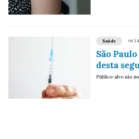
Saúde
Há 3 d
São Paulo 
desta seg
Público-alvo são m