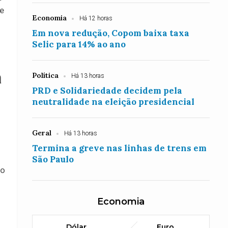
 e
Economia
Há 12 horas
Em nova redução, Copom baixa taxa
Selic para 14% ao ano
a
Política
Há 13 horas
PRD e Solidariedade decidem pela
neutralidade na eleição presidencial
Geral
Há 13 horas
Termina a greve nas linhas de trens em
São Paulo
do
Economia
Dólar
Euro