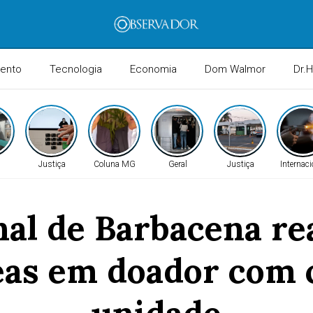
mento
Tecnologia
Economia
Dom Walmor
Dr.
Justiça
Coluna MG
Geral
Justiça
Internaci
nal de Barbacena rea
eas em doador com 