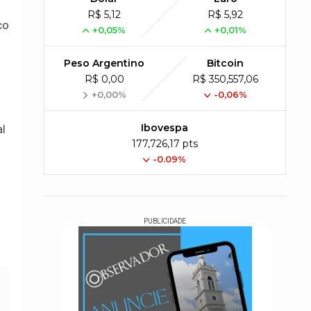
R$ 5,12
R$ 5,92
co
+0,05%
+0,01%
Peso Argentino
Bitcoin
R$ 0,00
R$ 350,557,06
+0,00%
-0,06%
Ibovespa
al
177,726,17 pts
-0.09%
PUBLICIDADE