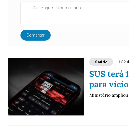
Comentar
Saúde
Há 2 d
SUS terá 
para vício
Ministério ampliou