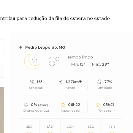
tribui para redução da fila de espera no estado
Pedro Leopoldo, MG
16°
Tempo limpo
Mín.
15°
Máx.
29°
 parado na unidade
16°
1.27km/h
77%
Sensação
Vento
Umidade
0%
06h22
05h41
(0mm)
Chance de chuva
Nascer do sol
Pôr do sol
SEX
SÁB
DOM
SEG
TER