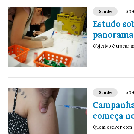
Saúde
Há 3 d
Estudo sob
panorama 
Objetivo é traçar 
Saúde
Há 3 d
Campanha 
começa ne
Quem estiver com a