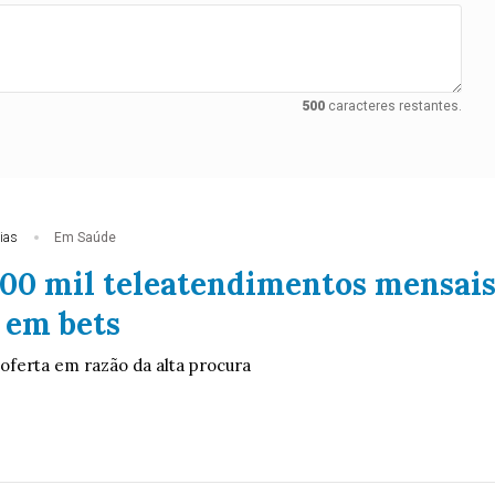
500
caracteres restantes.
ias
Em Saúde
100 mil teleatendimentos mensai
 em bets
 oferta em razão da alta procura